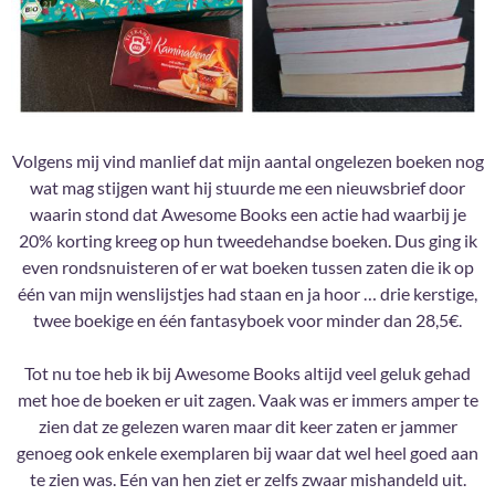
Volgens mij vind manlief dat mijn aantal ongelezen boeken nog
wat mag stijgen want hij stuurde me een nieuwsbrief door
waarin stond dat Awesome Books een actie had waarbij je
20% korting kreeg op hun tweedehandse boeken. Dus ging ik
even rondsnuisteren of er wat boeken tussen zaten die ik op
één van mijn wenslijstjes had staan en ja hoor … drie kerstige,
twee boekige en één fantasyboek voor minder dan 28,5€.
Tot nu toe heb ik bij Awesome Books altijd veel geluk gehad
met hoe de boeken er uit zagen. Vaak was er immers amper te
zien dat ze gelezen waren maar dit keer zaten er jammer
genoeg ook enkele exemplaren bij waar dat wel heel goed aan
te zien was. Eén van hen ziet er zelfs zwaar mishandeld uit.