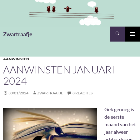
Ga
naar
de
inhoud
Zoeken
Zwartraafje
PRIMAI
MENU
AANWINSTEN
AANWINSTEN JANUARI
2024
30/01/2024
ZWARTRAAFJE
8 REACTIES
Gek genoeg is
de eerste
maand van het
jaar alweer
achter de rug