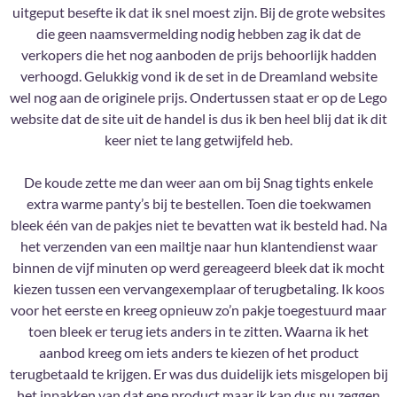
uitgeput besefte ik dat ik snel moest zijn. Bij de grote websites
die geen naamsvermelding nodig hebben zag ik dat de
verkopers die het nog aanboden de prijs behoorlijk hadden
verhoogd. Gelukkig vond ik de set in de Dreamland website
wel nog aan de originele prijs. Ondertussen staat er op de Lego
website dat de site uit de handel is dus ik ben heel blij dat ik dit
keer niet te lang getwijfeld heb.
De koude zette me dan weer aan om bij Snag tights enkele
extra warme panty’s bij te bestellen. Toen die toekwamen
bleek één van de pakjes niet te bevatten wat ik besteld had. Na
het verzenden van een mailtje naar hun klantendienst waar
binnen de vijf minuten op werd gereageerd bleek dat ik mocht
kiezen tussen een vervangexemplaar of terugbetaling. Ik koos
voor het eerste en kreeg opnieuw zo’n pakje toegestuurd maar
toen bleek er terug iets anders in te zitten. Waarna ik het
aanbod kreeg om iets anders te kiezen of het product
terugbetaald te krijgen. Er was dus duidelijk iets misgelopen bij
het inpakken van dat ene product maar ik kan dus nu zeggen