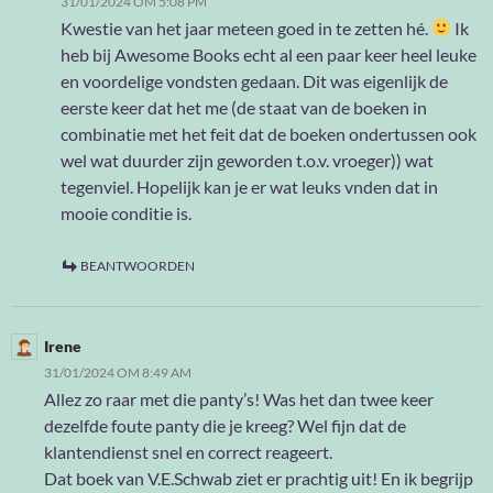
31/01/2024 OM 5:08 PM
Kwestie van het jaar meteen goed in te zetten hé.
Ik
heb bij Awesome Books echt al een paar keer heel leuke
en voordelige vondsten gedaan. Dit was eigenlijk de
eerste keer dat het me (de staat van de boeken in
combinatie met het feit dat de boeken ondertussen ook
wel wat duurder zijn geworden t.o.v. vroeger)) wat
tegenviel. Hopelijk kan je er wat leuks vnden dat in
mooie conditie is.
BEANTWOORDEN
Irene
31/01/2024 OM 8:49 AM
Allez zo raar met die panty’s! Was het dan twee keer
dezelfde foute panty die je kreeg? Wel fijn dat de
klantendienst snel en correct reageert.
Dat boek van V.E.Schwab ziet er prachtig uit! En ik begrijp