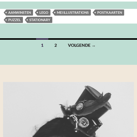
AANWINSTEN
LEGO
MEI ILLUSTRATIONS
POSTKAARTEN
PUZZEL
STATIONARY
Berichten
1
2
VOLGENDE →
navigatie