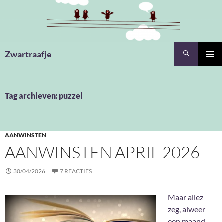
Ga
naar
de
inhoud
Zoeken
Zwartraafje
PRIMAI
MENU
Tag archieven: puzzel
AANWINSTEN
AANWINSTEN APRIL 2026
30/04/2026
7 REACTIES
Maar allez
zeg, alweer
een maand