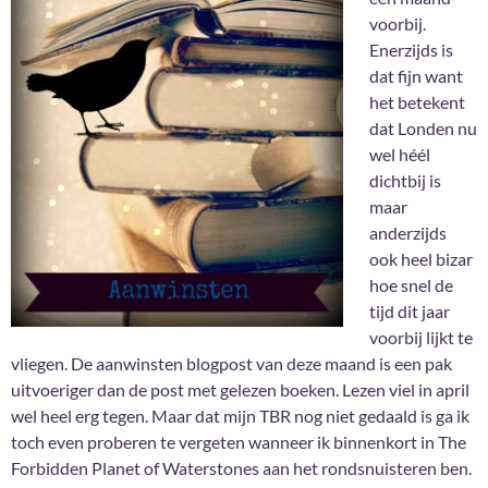
voorbij.
Enerzijds is
dat fijn want
het betekent
dat Londen nu
wel héél
dichtbij is
maar
anderzijds
ook heel bizar
hoe snel de
tijd dit jaar
voorbij lijkt te
vliegen. De aanwinsten blogpost van deze maand is een pak
uitvoeriger dan de post met gelezen boeken. Lezen viel in april
wel heel erg tegen. Maar dat mijn TBR nog niet gedaald is ga ik
toch even proberen te vergeten wanneer ik binnenkort in The
Forbidden Planet of Waterstones aan het rondsnuisteren ben.