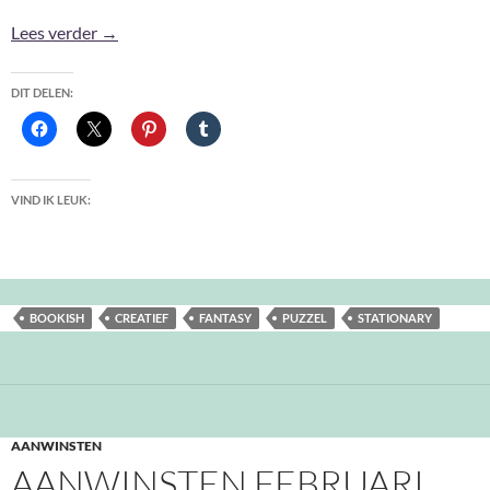
Aanwinsten April 2026
Lees verder
→
DIT DELEN:
VIND IK LEUK:
BOOKISH
CREATIEF
FANTASY
PUZZEL
STATIONARY
AANWINSTEN
AANWINSTEN FEBRUARI