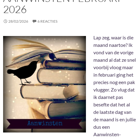
2026
28/02/2026
6 REACTIES
Lap zeg, waar is die
maand naartoe? Ik
vond van de vorige
maand al dat ze snel
voorbij vloog maar
in februari ging het
precies nog een pak
vlugger. Zo vlug dat
ik daarnet pas
besefte dat het al
de laatste dag van
de maand is en jullie
dus een
Aanwinsten-