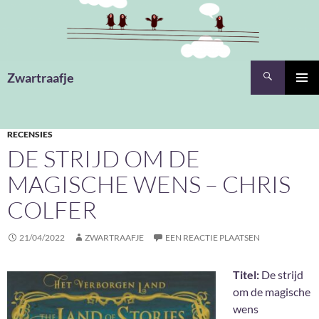
Ga
naar
de
inhoud
Zoeken
Zwartraafje
PRIMAI
MENU
RECENSIES
DE STRIJD OM DE
MAGISCHE WENS – CHRIS
COLFER
21/04/2022
ZWARTRAAFJE
EEN REACTIE PLAATSEN
Titel:
De strijd
om de magische
wens