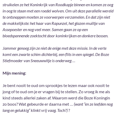
struikelen ze het Koninkrijk van Roodkapje binnen en komen ze oog
in oog te staan met een roedel wolven. Om uit deze parallelle wereld
te ontsnappen moeten ze voorwerpen verzamelen. En dat zijn niet
de makkelijkste: het haar van Rapunzel, het glazen muiltje van
Assepoester en nog veel meer. Samen gaan ze op een
bloedspannende zoektocht door koninkrijken en donkere bossen.
Jammer genoeg zijn ze niet de enige met deze missie. In de verte
komt een zwarte schim dichterbij, een flits in een spiegel. De Boze
Stiefmoeder van Sneeuwwitje is onderweg …
Mijn mening:
Je bent nooit te oud om sprookjes te lezen maar ook nooit te
jong of te oud om je er vragen bij te stellen. Zo vroeg ik me als
kind steeds allerlei zaken af. Waarom werd die Boze Koningin
zo boos? Wat gebeurde er daarna met …
(want “en ze leefden nog
lang en gelukkig” klinkt vrij vaag. Toch?)
?