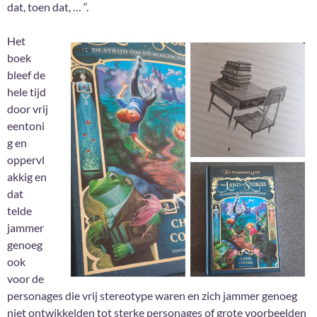
dat, toen dat, … “.
Het
boek
bleef de
hele tijd
door vrij
eentoni
g en
oppervl
akkig en
dat
telde
jammer
genoeg
ook
voor de
personages die vrij stereotype waren en zich jammer genoeg
niet ontwikkelden tot sterke personages of grote voorbeelden