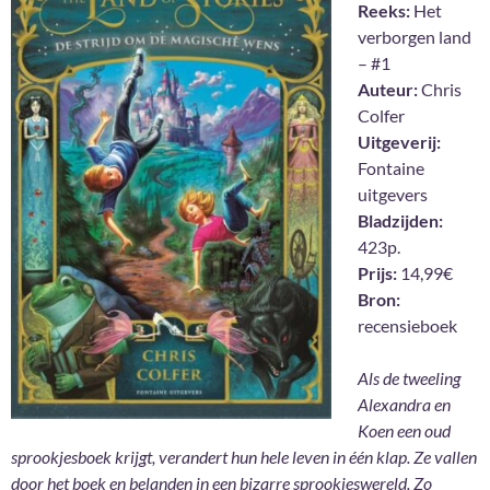
Reeks:
Het
verborgen land
– #1
Auteur:
Chris
Colfer
Uitgeverij:
Fontaine
uitgevers
Bladzijden:
423p.
Prijs:
14,99€
Bron:
recensieboek
Als de tweeling
Alexandra en
Koen een oud
sprookjesboek krijgt, verandert hun hele leven in één klap. Ze vallen
door het boek en belanden in een bizarre sprookjeswereld. Zo