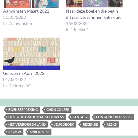
Aanwinsten Maart 2022
Naar deze boeken die begin
31/03/2022
dit jaar verschijnen kijk ik uit
In "Aanwinsten"
16/02/2022
In "Boeken"
Gelezen in April 2022
01/05/2022
In "Gelezen in"
BOEKBESPREKING
CHRIS COLFER
DE STRIJD OM DE MAGISCHE WENS
FANTASY
FONTAINE UITGEVERS
HET VERBORGEN LAND
JEUGDBOEK
RECENSIE
REEKS
REVIEW
SPROOKJES