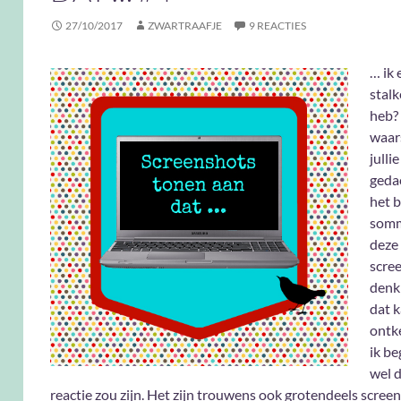
27/10/2017
ZWARTRAAFJE
9 REACTIES
… ik 
stalk
heb? 
waars
julli
gedac
het b
somm
deze
scre
denk 
dat 
ontk
ik be
wel d
reactie zou zijn. Het zijn trouwens ook grotendeels scree