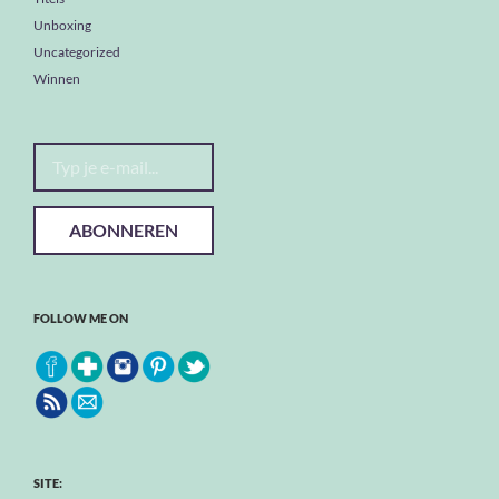
Unboxing
Uncategorized
Winnen
Typ je e-mail...
ABONNEREN
FOLLOW ME ON
SITE: