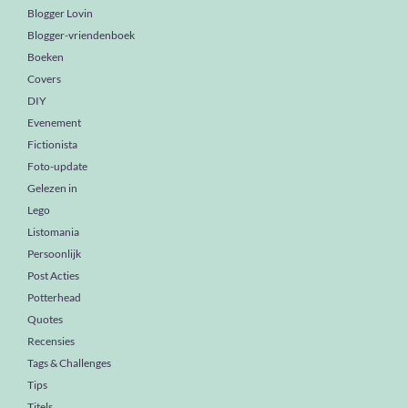
Blogger Lovin
Blogger-vriendenboek
Boeken
Covers
DIY
Evenement
Fictionista
Foto-update
Gelezen in
Lego
Listomania
Persoonlijk
Post Acties
Potterhead
Quotes
Recensies
Tags & Challenges
Tips
Titels