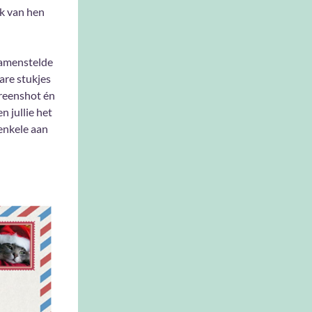
lk van hen
samenstelde
are stukjes
creenshot én
n jullie het
enkele aan