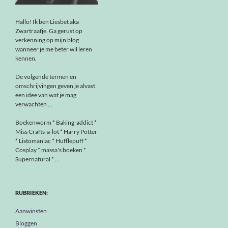
Hallo! Ik ben Liesbet aka
Zwartraafje. Ga gerust op
verkenning op mijn blog
wanneer je me beter wil leren
kennen.
De volgende termen en
omschrijvingen geven je alvast
een idee van wat je mag
verwachten ...
Boekenworm * Baking-addict *
Miss Crafts-a-lot * Harry Potter
* Listomaniac * Hufflepuff *
Cosplay * massa's boeken *
Supernatural * ...
RUBRIEKEN:
Aanwinsten
Bloggen