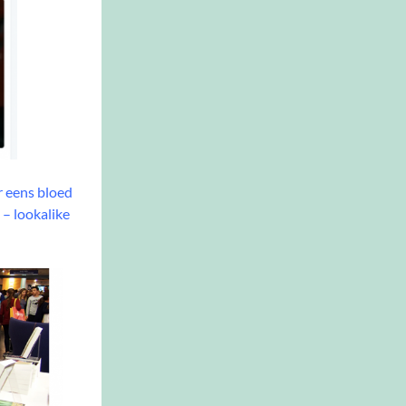
r eens bloed
 – lookalike