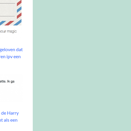
 geloven dat
en ipv een
 de Harry
ht als een