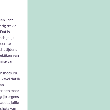
een licht
erig trekje
Dat is
chijnlijk
e eerste
ht tijdens
ekijken van
ige van
enshots. Nu
ik wel dat ik
kan
ennen maar
grijp ergens
at dat jullie
nshots van