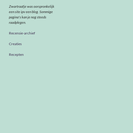
Zwartraafje was oorspronkelijk
een site ipv een blog. Sommige
pagina's kan je nog steeds
raadplegen.
Recensie-archief
Creaties
Recepten