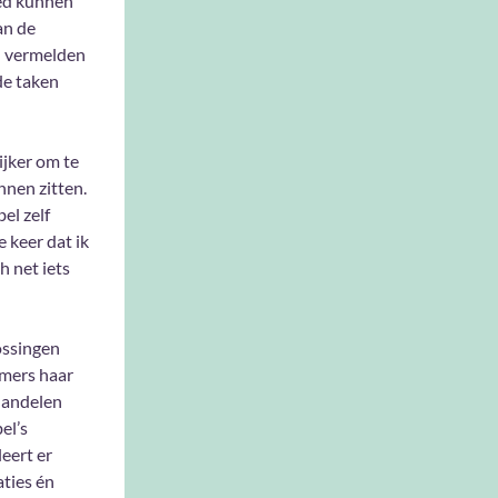
oed kunnen
an de
an vermelden
de taken
ijker om te
nnen zitten.
el zelf
 keer dat ik
h net iets
ossingen
mmers haar
rhandelen
el’s
eert er
ties én