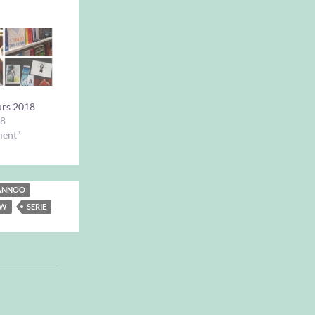
rs 2018
18
ment"
ANNOO
EW
SERIE