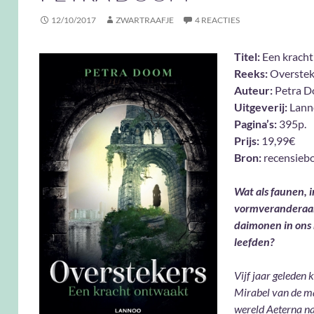
12/10/2017
ZWARTRAAFJE
4 REACTIES
Titel:
Een kracht
Reeks:
Overstek
Auteur:
Petra 
Uitgeverij:
Lann
Pagina’s:
395p.
Prijs:
19,99€
Bron:
recensieb
Wat als faunen, i
vormveranderaa
daimonen in ons
leefden?
Vijf jaar geleden
Mirabel van de m
wereld Aeterna n