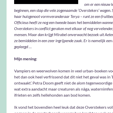
om er een nieuw l
beginnen, een stap die vele zogenaamde ‘Overstekers’ wagen
haar huisgenoot vormveranderaar Terya – runt ze een fruitbedr
Officieus heeft ze nog een tweede baan: het bemiddelen wanne
Overstekers in conflict geraken met elkaar of nog vervelender
mensen. Maar dan krijgt Mirabel onverwacht bezoek uit Aete
ze bemiddelen in een zeer ingrijpende zaak. Er is namelijk ee
gepleegd …
Mijn mening:
Vampiers en weerwolven komen in veel urban-boeken voo
het dan ook heel verfrissend dat dit niet het geval was in 
ontwaakt’. Petra Doom geeft niet de alom tegenwoordig
wat extra aandacht maar creaturen als nâga, waternimfen
ifrieten en zelfs hellehonden aan bod komen.
Ik vond het bovendien heel leuk dat deze Overstekers vol