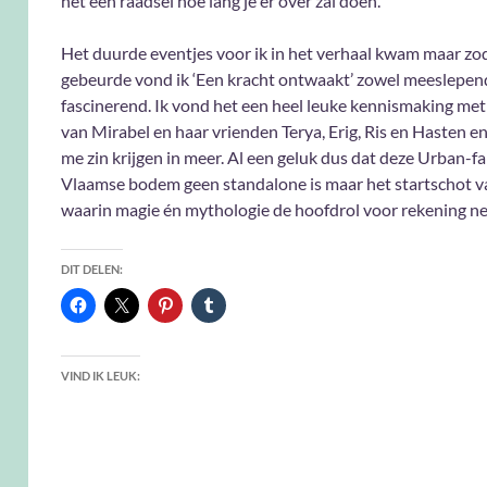
het een raadsel hoe lang je er over zal doen.
Het duurde eventjes voor ik in het verhaal kwam maar zod
gebeurde vond ik ‘Een kracht ontwaakt’ zowel meeslepend
fascinerend. Ik vond het een heel leuke kennismaking met
van Mirabel en haar vrienden Terya, Erig, Ris en Hasten e
me zin krijgen in meer. Al een geluk dus dat deze Urban-f
Vlaamse bodem geen standalone is maar het startschot va
waarin magie én mythologie de hoofdrol voor rekening n
DIT DELEN:
VIND IK LEUK: