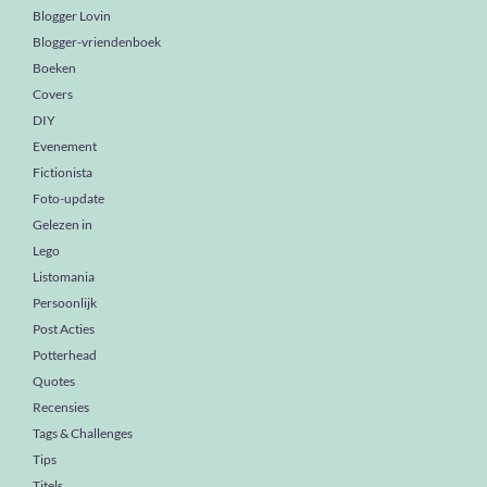
Blogger Lovin
Blogger-vriendenboek
Boeken
Covers
DIY
Evenement
Fictionista
Foto-update
Gelezen in
Lego
Listomania
Persoonlijk
Post Acties
Potterhead
Quotes
Recensies
Tags & Challenges
Tips
Titels