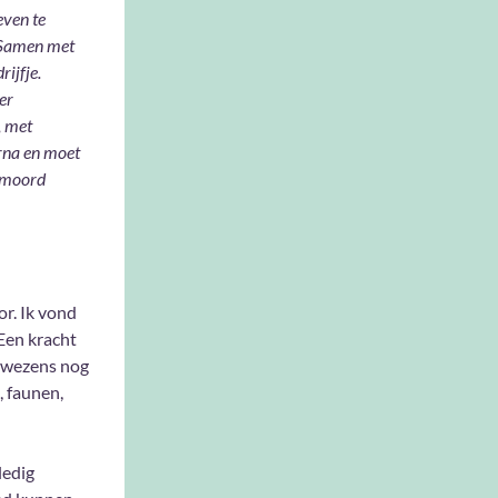
even te
. Samen met
ijfje.
er
, met
rna en moet
n moord
r. Ik vond
‘Een kracht
e wezens nog
, faunen,
ledig