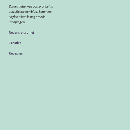
Zwartraafje was oorspronkelijk
een site ipv een blog. Sommige
pagina's kan je nog steeds
raadplegen.
Recensie-archief
Creaties
Recepten