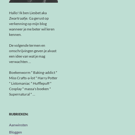
Hallo! Ik ben Liesbet aka
Zwartraafje. Ga gerust op
verkenning op mijn blog
wanneer je me beter wil leren
kennen.
De volgende termen en
omschrijvingen geven je alvast
een idee van wat je mag
verwachten ...
Boekenworm * Baking-addict *
Miss Crafts-a-lot * Harry Potter
* Listomaniac * Hufflepuff *
Cosplay * massa's boeken *
Supernatural * ...
RUBRIEKEN:
Aanwinsten
Bloggen