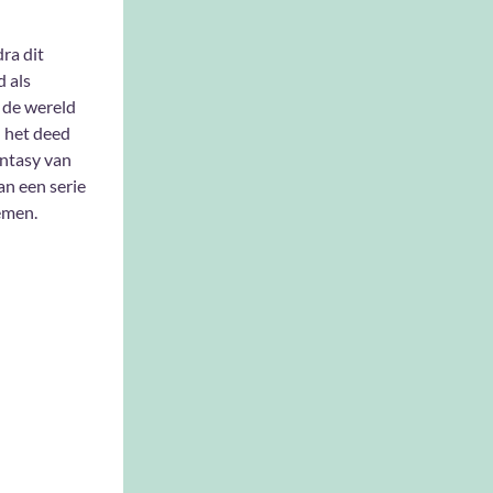
ra dit
 als
 de wereld
n het deed
antasy van
n een serie
emen.