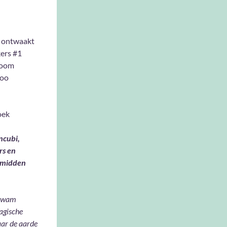
 ontwaakt
ers #1
Doom
oo
oek
ncubi,
rs en
 midden
 kwam
agische
aar de aarde