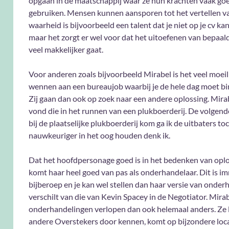
opgaan in de maatschappij waar ze hun krachten vaak g
gebruiken. Mensen kunnen aansporen tot het vertellen v
waarheid is bijvoorbeeld een talent dat je niet op je cv k
maar het zorgt er wel voor dat het uitoefenen van bepaal
veel makkelijker gaat.
Voor anderen zoals bijvoorbeeld Mirabel is het veel moeil
wennen aan een bureaujob waarbij je de hele dag moet bi
Zij gaan dan ook op zoek naar een andere oplossing. Mirab
vond die in het runnen van een plukboerderij. De volgende
bij de plaatselijke plukboerderij kom ga ik de uitbaters toc
nauwkeuriger in het oog houden denk ik.
Dat het hoofdpersonage goed is in het bedenken van opl
komt haar heel goed van pas als onderhandelaar. Dit is i
bijberoep en je kan wel stellen dan haar versie van onde
verschilt van die van Kevin Spacey in de Negotiator. Mirab
onderhandelingen verlopen dan ook helemaal anders. Ze l
andere Overstekers door kennen, komt op bijzondere loca