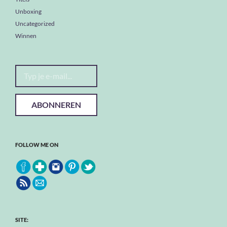
Unboxing
Uncategorized
Winnen
Typ je e-mail...
ABONNEREN
FOLLOW ME ON
SITE: