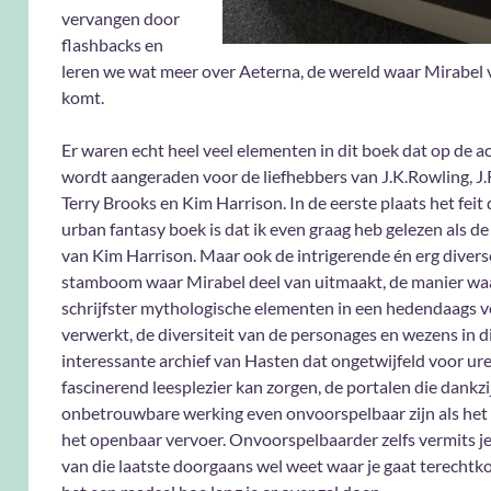
vervangen door
flashbacks en
leren we wat meer over Aeterna, de wereld waar Mirabel
komt.
Er waren echt heel veel elementen in dit boek dat op de a
wordt aangeraden voor de liefhebbers van J.K.Rowling, J.R
Terry Brooks en Kim Harrison. In de eerste plaats het feit 
urban fantasy boek is dat ik even graag heb gelezen als d
van Kim Harrison. Maar ook de intrigerende én erg divers
stamboom waar Mirabel deel van uitmaakt, de manier wa
schrijfster mythologische elementen in een hedendaags v
verwerkt, de diversiteit van de personages en wezens in di
interessante archief van Hasten dat ongetwijfeld voor ur
fascinerend leesplezier kan zorgen, de portalen die dankzi
onbetrouwbare werking even onvoorspelbaar zijn als het
het openbaar vervoer. Onvoorspelbaarder zelfs vermits je 
van die laatste doorgaans wel weet waar je gaat terechtko