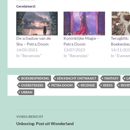
Gerelateerd
De schaduw van de
Koninklijke Magie –
Terugblik:
Sha – Petra Doom
Petra Doom
Boekenbeu
14/05/2021
13/07/2023
14/11/20
In "Recensies"
In "Recensies"
In "Evene
BOEKBESPREKING
EEN KRACHT ONTWAAKT
FANTASY
L
OVERSTEKERS
PETRA DOOM
RECENSIE
REEKS
REVI
URBAN
Bericht
VORIG BERICHT
navigatie
Unboxing: Post uit Wonderland