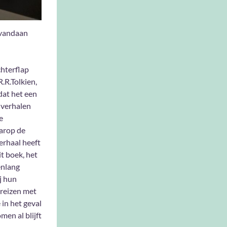
 vandaan
chterflap
.R.Tolkien,
dat het een
e verhalen
e
arop de
erhaal heeft
t boek, het
enlang
j hun
 reizen met
in het geval
men al blijft