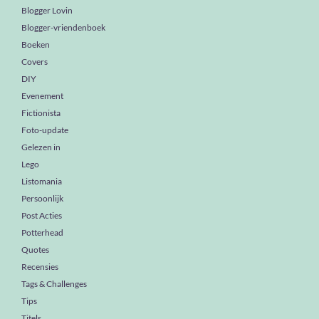
Blogger Lovin
Blogger-vriendenboek
Boeken
Covers
DIY
Evenement
Fictionista
Foto-update
Gelezen in
Lego
Listomania
Persoonlijk
Post Acties
Potterhead
Quotes
Recensies
Tags & Challenges
Tips
Titels