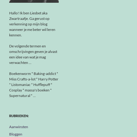
Hallo! Ik ben Liesbet aka
Zwartraafje. Ga gerust op
verkenning op mijn blog
wanneer je me beter wil leren
kennen.
De volgende termen en
omschrijvingen geven je alvast
een idee van wat je mag
verwachten ...
Boekenworm * Baking-addict *
Miss Crafts-a-lot * Harry Potter
* Listomaniac * Hufflepuff *
Cosplay * massa's boeken *
Supernatural * ...
RUBRIEKEN:
Aanwinsten
Bloggen