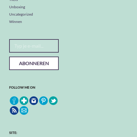
Unboxing
Uncategorized
Winnen
Typ je e-mail...
ABONNEREN
FOLLOW ME ON
SITE: