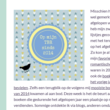
Misschien h
wel gemerkt
afgelopen w
heb mijn z
lijstjes ge
met het ter
op het afgel
Zo kon je al
mijn
favori
romantisch
waren in 2
ook de
boek
het vorige j
bevielen
. Zelfs een terugblik op de volgens mij
mooiste bo
van 2014
kwamen al aan bod. Deze week is het de beurt a
boeken die gedurende het afgelopen jaar een plaatsje op
verdienden. Sommige ontdekte ik via blogs, anderen omda