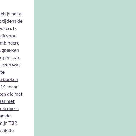
eb je het al
 tijdens de
eken. Ik
wak voor
combineerd
ugblikken
open jaar.
 lezen wat
ete
e boeken
014, maar
en die met
aar niet
ekcovers
an de
 mijn TBR
t ik de