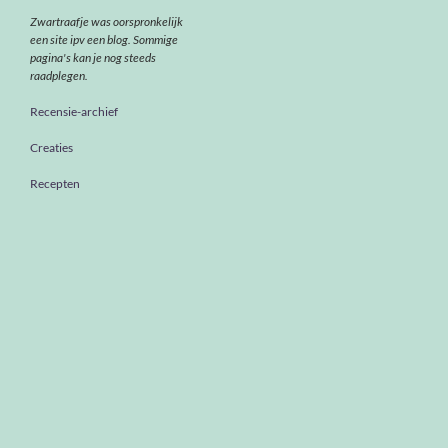
Zwartraafje was oorspronkelijk
een site ipv een blog. Sommige
pagina's kan je nog steeds
raadplegen.
Recensie-archief
Creaties
Recepten