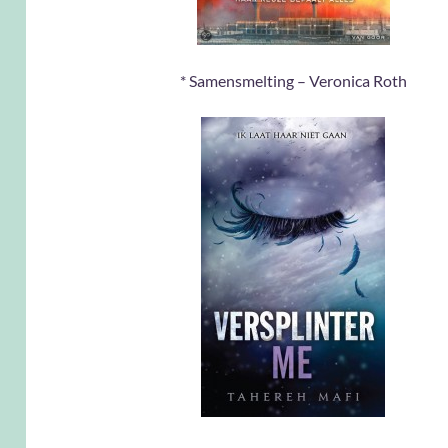
* Samensmelting – Veronica Roth