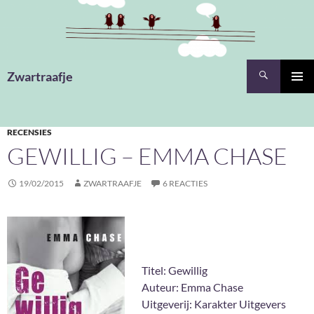
Ga
naar
de
inhoud
Zoeken
Zwartraafje
PRIMAI
MENU
RECENSIES
GEWILLIG – EMMA CHASE
19/02/2015
ZWARTRAAFJE
6 REACTIES
Titel: Gewillig
Auteur: Emma Chase
Uitgeverij: Karakter Uitgevers