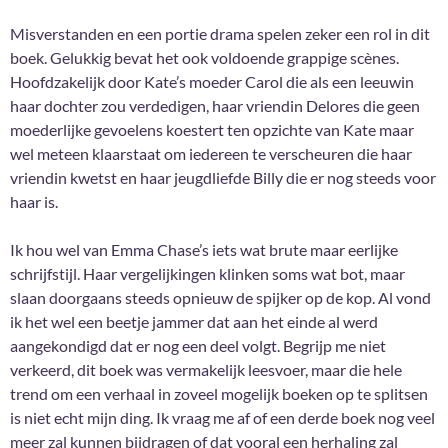
Misverstanden en een portie drama spelen zeker een rol in dit
boek. Gelukkig bevat het ook voldoende grappige scènes.
Hoofdzakelijk door Kate’s moeder Carol die als een leeuwin
haar dochter zou verdedigen, haar vriendin Delores die geen
moederlijke gevoelens koestert ten opzichte van Kate maar
wel meteen klaarstaat om iedereen te verscheuren die haar
vriendin kwetst en haar jeugdliefde Billy die er nog steeds voor
haar is.
Ik hou wel van Emma Chase’s iets wat brute maar eerlijke
schrijfstijl. Haar vergelijkingen klinken soms wat bot, maar
slaan doorgaans steeds opnieuw de spijker op de kop. Al vond
ik het wel een beetje jammer dat aan het einde al werd
aangekondigd dat er nog een deel volgt. Begrijp me niet
verkeerd, dit boek was vermakelijk leesvoer, maar die hele
trend om een verhaal in zoveel mogelijk boeken op te splitsen
is niet echt mijn ding. Ik vraag me af of een derde boek nog veel
meer zal kunnen bijdragen of dat vooral een herhaling zal