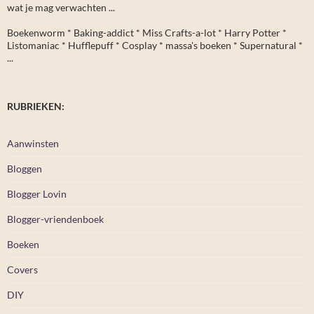
wat je mag verwachten ...
Boekenworm * Baking-addict * Miss Crafts-a-lot * Harry Potter *
Listomaniac * Hufflepuff * Cosplay * massa's boeken * Supernatural *
...
RUBRIEKEN:
Aanwinsten
Bloggen
Blogger Lovin
Blogger-vriendenboek
Boeken
Covers
DIY