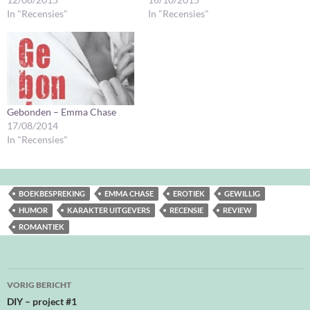
In "Recensies"
In "Recensies"
Gebonden – Emma Chase
17/08/2014
In "Recensies"
BOEKBESPREKING
EMMA CHASE
EROTIEK
GEWILLIG
HUMOR
KARAKTER UITGEVERS
RECENSIE
REVIEW
ROMANTIEK
Bericht
VORIG BERICHT
navigatie
DIY – project #1