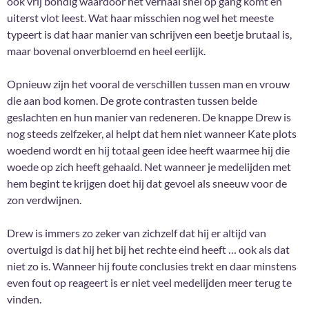
ook vrij bondig waardoor het verhaal snel op gang komt en
uiterst vlot leest. Wat haar misschien nog wel het meeste
typeert is dat haar manier van schrijven een beetje brutaal is,
maar bovenal onverbloemd en heel eerlijk.
Opnieuw zijn het vooral de verschillen tussen man en vrouw
die aan bod komen. De grote contrasten tussen beide
geslachten en hun manier van redeneren. De knappe Drew is
nog steeds zelfzeker, al helpt dat hem niet wanneer Kate plots
woedend wordt en hij totaal geen idee heeft waarmee hij die
woede op zich heeft gehaald. Net wanneer je medelijden met
hem begint te krijgen doet hij dat gevoel als sneeuw voor de
zon verdwijnen.
Drew is immers zo zeker van zichzelf dat hij er altijd van
overtuigd is dat hij het bij het rechte eind heeft … ook als dat
niet zo is. Wanneer hij foute conclusies trekt en daar minstens
even fout op reageert is er niet veel medelijden meer terug te
vinden.