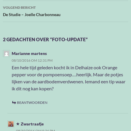
VOLGEND BERICHT
De Studie – Joelle Charbonneau
2 GEDACHTEN OVER “FOTO-UPDATE”
Marianne martens
08/10/2016 OM 12:31 PM
Een hele tijd geleden kocht ik in Delhaize ook Orange
pepper voor de pompoensoep….heerlijk. Maar de potjes
lijken van de aardbodemverdwenen. Iemand een tip waar
ik dit nog kan kopen?
BEANTWOORDEN
Zwartraafje
08/10/2016 OM 5:26 PM