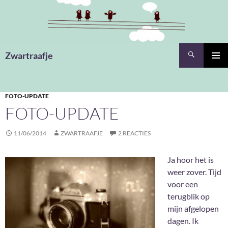
Ga
naar
de
inhoud
Zoeken
Zwartraafje
PRIMAI
MENU
FOTO-UPDATE
FOTO-UPDATE
11/06/2014
ZWARTRAAFJE
2 REACTIES
Ja hoor het is
weer zover. Tijd
voor een
terugblik op
mijn afgelopen
dagen. Ik