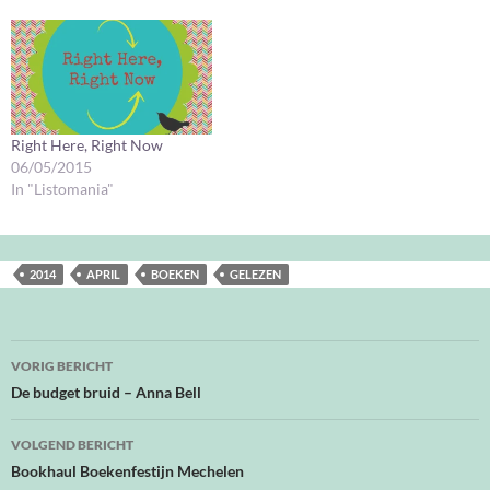
Right Here, Right Now
06/05/2015
In "Listomania"
2014
APRIL
BOEKEN
GELEZEN
Bericht
VORIG BERICHT
navigatie
De budget bruid – Anna Bell
VOLGEND BERICHT
Bookhaul Boekenfestijn Mechelen