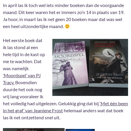
In april las ik toch wel iets minder boeken dan de voorgaande
maand. Dit keer waren het er immers zo’n 14 in plaats van 19.
Ja hoor, in maart las ik net geen 20 boeken maar dat was wel
een heel uitzonderlijke maand.
Het eerste boek dat
ik las stond al een
hele tijd in de kast op
me te wachten. Dat
was namelijk
‘Moordspel’ van PJ
Tracy.
Bovendien
duurde het ook nog
vrij lang vooraleer ik
het volledig had uitgelezen. Gelukkig ging dat bij
‘Met één been
in het graf’ van Jeaniene Frost
helemaal anders wat dat boek
las ik net ontzettend snel uit.