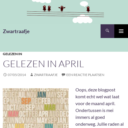
Ga
naar
de
inhoud
Zoeken
Zwartraafje
PRIMAI
MENU
GELEZEN IN
GELEZEN IN APRIL
07/05/2014
ZWARTRAAFJE
EEN REACTIE PLAATSEN
Oops, deze blogpost
komt echt wel wat laat
voor de maand april.
Ondertussen is mei
immers al goed
onderweg. Jullie raden al