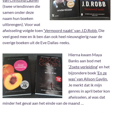
van Christina Lauren
(twee vriendinnen die
samen onder deze
naam hun boeken
uitbrengen). Voor wat
afwisseling volgde toen
‘Vermoord naakt’ van J.D.Robb.
Die
veel goed mee en ik ben dan ook heel nieuwsgierig naar de
overige boeken uit de Eve Dallas-reeks.
Hierna kwam Maya
Banks aan bod met
‘Zoete verleiding
‘ en het
bijzondere boek
‘En ze
was’ van Alison Gaylin.
Je merkt dat ik mijn
genres in april beter kon
afwisselen, al was dat
minder het geval aan het einde van de maand …