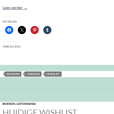
Bookish Wishlist II
Lees verder
→
DIT DELEN:
VIND IK LEUK:
BOOKISH
JUWELEN
WISHLIST
BOEKEN
,
LISTOMANIA
HUIDIGE WISHLIST …