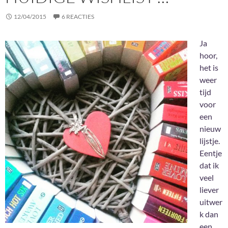
12/04/2015
6 REACTIES
Ja
hoor,
het is
weer
tijd
voor
een
nieuw
lijstje.
Eentje
dat ik
veel
liever
uitwer
k dan
een