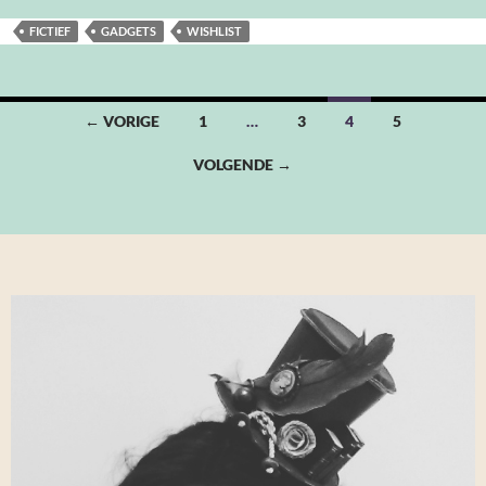
FICTIEF
GADGETS
WISHLIST
Berichten
← VORIGE
1
…
3
4
5
navigatie
VOLGENDE →