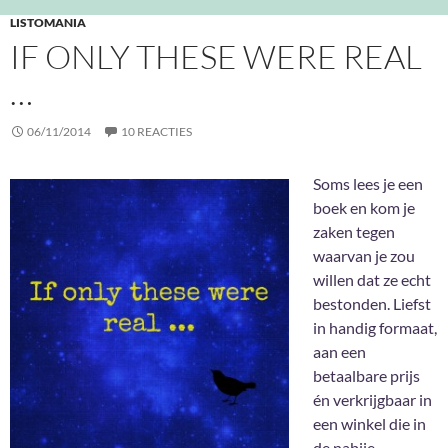
LISTOMANIA
IF ONLY THESE WERE REAL
…
06/11/2014
10 REACTIES
Soms lees je een
boek en kom je
zaken tegen
waarvan je zou
willen dat ze echt
bestonden. Liefst
in handig formaat,
aan een
betaalbare prijs
én verkrijgbaar in
een winkel die in
de nabije