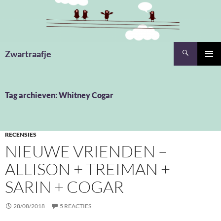
Ga
naar
de
inhoud
Zoeken
Zwartraafje
PRIMAI
MENU
Tag archieven: Whitney Cogar
RECENSIES
NIEUWE VRIENDEN –
ALLISON + TREIMAN +
SARIN + COGAR
28/08/2018
5 REACTIES