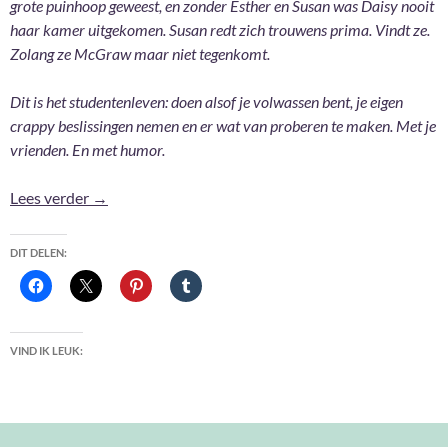
grote puinhoop geweest, en zonder Esther en Susan was Daisy nooit
haar kamer uitgekomen. Susan redt zich trouwens prima. Vindt ze.
Zolang ze McGraw maar niet tegenkomt.
Dit is het studentenleven: doen alsof je volwassen bent, je eigen
crappy beslissingen nemen en er wat van proberen te maken. Met je
vrienden. En met humor.
Nieuwe vrienden – Allison + Treiman + Sarin + Coga
Lees verder
→
DIT DELEN:
VIND IK LEUK: