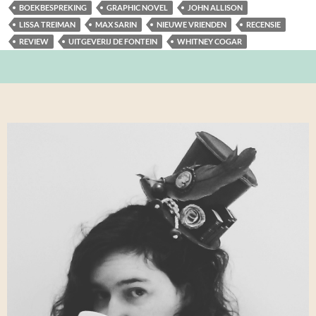
BOEKBESPREKING
GRAPHIC NOVEL
JOHN ALLISON
LISSA TREIMAN
MAX SARIN
NIEUWE VRIENDEN
RECENSIE
REVIEW
UITGEVERIJ DE FONTEIN
WHITNEY COGAR