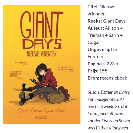
Titel:
Nieuwe
vrienden
Reeks:
Giant Days
Auteur:
Allison +
Treiman + Sarin +
Cogar
Uitgeverij:
De
Fontein
Pagina’s:
223 p.
Prijs:
15€
Bron:
recensieboek
Susan, Esther en Daisy
zijn huisgenoten. Al
een hele week. En dat
komt goed uit, want
zonder Daisy en Susan
was Esther allang één