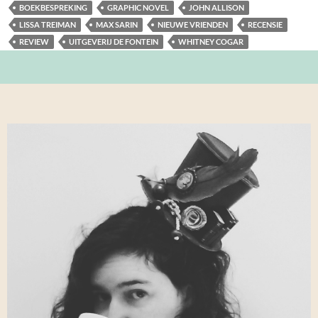
BOEKBESPREKING
GRAPHIC NOVEL
JOHN ALLISON
LISSA TREIMAN
MAX SARIN
NIEUWE VRIENDEN
RECENSIE
REVIEW
UITGEVERIJ DE FONTEIN
WHITNEY COGAR