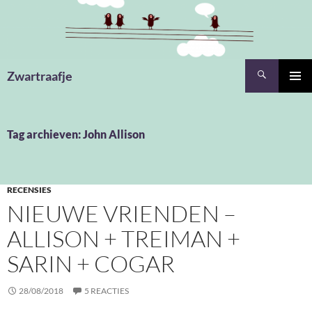
Ga
naar
de
inhoud
Zoeken
Zwartraafje
PRIMAI
MENU
Tag archieven: John Allison
RECENSIES
NIEUWE VRIENDEN –
ALLISON + TREIMAN +
SARIN + COGAR
28/08/2018
5 REACTIES