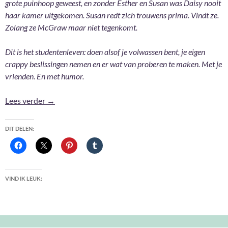
grote puinhoop geweest, en zonder Esther en Susan was Daisy nooit
haar kamer uitgekomen. Susan redt zich trouwens prima. Vindt ze.
Zolang ze McGraw maar niet tegenkomt.
Dit is het studentenleven: doen alsof je volwassen bent, je eigen
crappy beslissingen nemen en er wat van proberen te maken. Met je
vrienden. En met humor.
Nieuwe vrienden – Allison + Treiman + Sarin + Coga
Lees verder
→
DIT DELEN:
VIND IK LEUK: