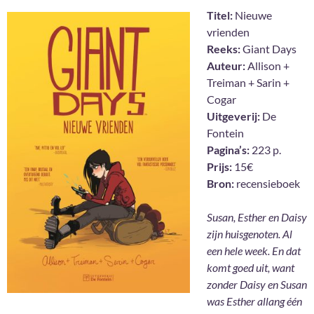
Titel:
Nieuwe
vrienden
Reeks:
Giant Days
Auteur:
Allison +
Treiman + Sarin +
Cogar
Uitgeverij:
De
Fontein
Pagina’s:
223 p.
Prijs:
15€
Bron:
recensieboek
Susan, Esther en Daisy
zijn huisgenoten. Al
een hele week. En dat
komt goed uit, want
zonder Daisy en Susan
was Esther allang één