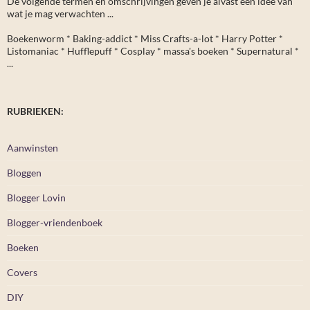
De volgende termen en omschrijvingen geven je alvast een idee van
wat je mag verwachten ...
Boekenworm * Baking-addict * Miss Crafts-a-lot * Harry Potter *
Listomaniac * Hufflepuff * Cosplay * massa's boeken * Supernatural *
...
RUBRIEKEN:
Aanwinsten
Bloggen
Blogger Lovin
Blogger-vriendenboek
Boeken
Covers
DIY