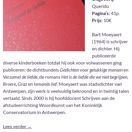
Querido
Pagina’s:
41p.
Prijs:
10€
Bart Moeyaert
(1964) is schrijver
en dichter. Hij
publiceerde
diverse kinderboeken totdat hij ook voor volwassenen ging
publiceren: de dichtbundels
Gedichten voor gelukkige mensen
en
Verzamel de liefde
, de romans
Het is de liefde die we niet begrijpen
,
Broere
,
Graz
en
Iemands lief
. Moeyaert was stadsdichter van
Antwerpen, zijn werk is veelvuldig bekroond en in twintig talen
vertaald. Sinds 2000 is hij hoofddocent Schrijven aan de
afstudeerrichting Woordkunst van het Koninklijk
Conservatorium in Antwerpen.
Verzamel de liefde – Bart Moeyaert
Lees verder
→