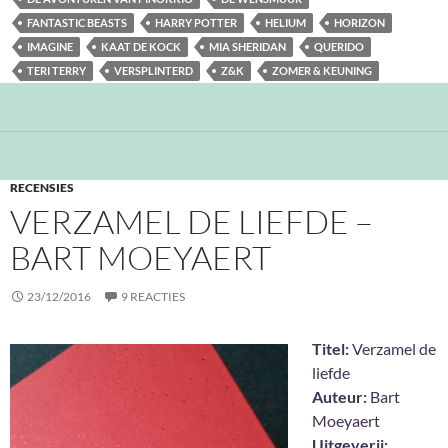
FANTASTIC BEASTS
HARRY POTTER
HELIUM
HORIZON
IMAGINE
KAAT DE KOCK
MIA SHERIDAN
QUERIDO
TERI TERRY
VERSPLINTERD
Z&K
ZOMER & KEUNING
RECENSIES
VERZAMEL DE LIEFDE –
BART MOEYAERT
23/12/2016
9 REACTIES
Titel:
Verzamel de
liefde
Auteur:
Bart
Moeyaert
Uitgeverij: