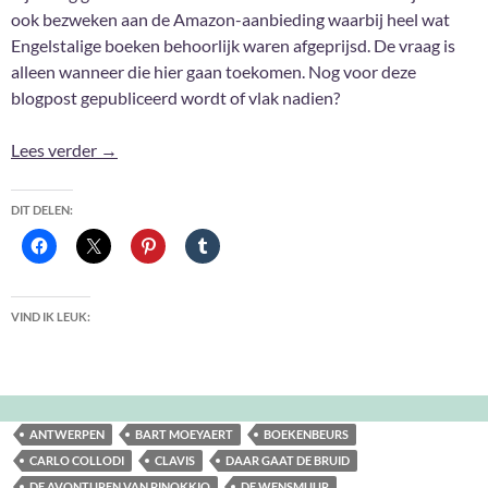
ook bezweken aan de Amazon-aanbieding waarbij heel wat
Engelstalige boeken behoorlijk waren afgeprijsd. De vraag is
alleen wanneer die hier gaan toekomen. Nog voor deze
blogpost gepubliceerd wordt of vlak nadien?
Aanwinsten November 2019
Lees verder
→
DIT DELEN:
VIND IK LEUK:
ANTWERPEN
BART MOEYAERT
BOEKENBEURS
CARLO COLLODI
CLAVIS
DAAR GAAT DE BRUID
DE AVONTUREN VAN PINOKKIO
DE WENSMUUR