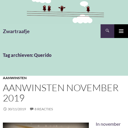
Ga
naar
de
inhoud
Zoeken
Zwartraafje
PRIMAI
MENU
Tag archieven: Querido
AANWINSTEN
AANWINSTEN NOVEMBER
2019
30/11/2019
8 REACTIES
In november