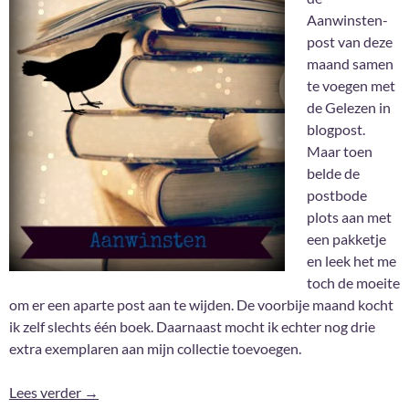
Aanwinsten-
post van deze
maand samen
te voegen met
de Gelezen in
blogpost.
Maar toen
belde de
postbode
plots aan met
een pakketje
en leek het me
toch de moeite
om er een aparte post aan te wijden. De voorbije maand kocht
ik zelf slechts één boek. Daarnaast mocht ik echter nog drie
extra exemplaren aan mijn collectie toevoegen.
Aanwinsten Mei 2021
Lees verder
→