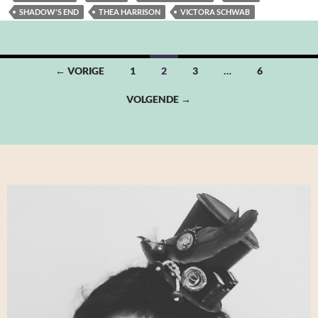
SHADOW'S END
THEA HARRISON
VICTORA SCHWAB
Berichten
← VORIGE
1
2
3
…
6
navigatie
VOLGENDE →