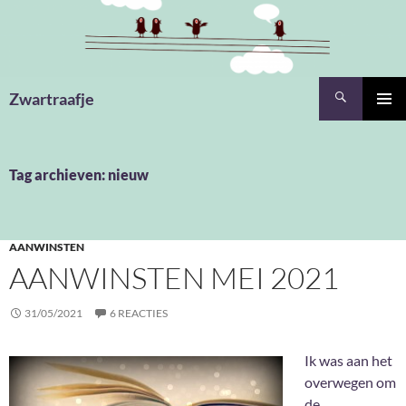
Ga
naar
de
inhoud
Zoeken
Zwartraafje
PRIMAI
MENU
Tag archieven: nieuw
AANWINSTEN
AANWINSTEN MEI 2021
31/05/2021
6 REACTIES
Ik was aan het
overwegen om
de