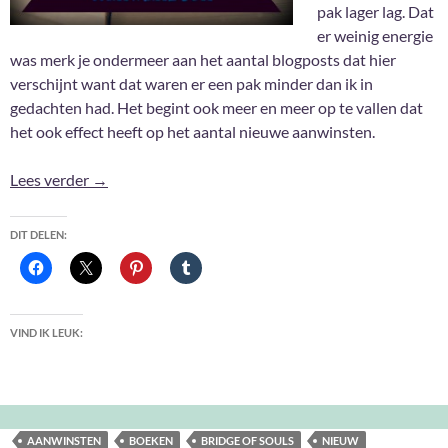
pak lager lag. Dat
er weinig energie
was merk je ondermeer aan het aantal blogposts dat hier
verschijnt want dat waren er een pak minder dan ik in
gedachten had. Het begint ook meer en meer op te vallen dat
het ook effect heeft op het aantal nieuwe aanwinsten.
Aanwinsten Maart 2021
Lees verder
→
DIT DELEN:
VIND IK LEUK:
AANWINSTEN
BOEKEN
BRIDGE OF SOULS
NIEUW