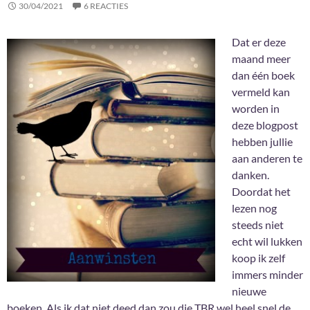
30/04/2021
6 REACTIES
Dat er deze
maand meer
dan één boek
vermeld kan
worden in
deze blogpost
hebben jullie
aan anderen te
danken.
Doordat het
lezen nog
steeds niet
echt wil lukken
koop ik zelf
immers minder
nieuwe
boeken. Als ik dat niet deed dan zou die TBR wel heel snel de