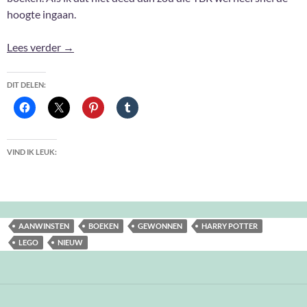
hoogte ingaan.
Aanwinsten April 2021
Lees verder
→
DIT DELEN:
VIND IK LEUK:
AANWINSTEN
BOEKEN
GEWONNEN
HARRY POTTER
LEGO
NIEUW