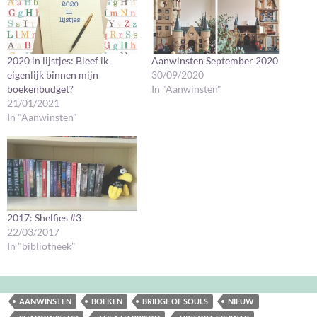
2020 in lijstjes: Bleef ik
Aanwinsten September 2020
eigenlijk binnen mijn
30/09/2020
boekenbudget?
In "Aanwinsten"
21/01/2021
In "Aanwinsten"
2017: Shelfies #3
22/03/2017
In "bibliotheek"
AANWINSTEN
BOEKEN
BRIDGE OF SOULS
NIEUW