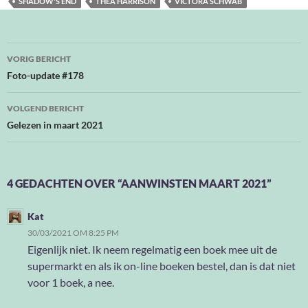
SHADOW'S END
THEA HARRISON
VICTORA SCHWAB
Bericht
VORIG BERICHT
navigatie
Foto-update #178
VOLGEND BERICHT
Gelezen in maart 2021
4 GEDACHTEN OVER “AANWINSTEN MAART 2021”
Kat
30/03/2021 OM 8:25 PM
Eigenlijk niet. Ik neem regelmatig een boek mee uit de
supermarkt en als ik on-line boeken bestel, dan is dat niet
voor 1 boek, a nee.