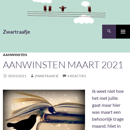
Ga
naar
de
inhoud
Zoeken
Zwartraafje
PRIMAI
MENU
AANWINSTEN
AANWINSTEN MAART 2021
30/03/2021
ZWARTRAAFJE
4 REACTIES
Ik weet niet hoe
het met jullie
gaat maar hier
was maart een
behoorlijk trage
maand. Niet in