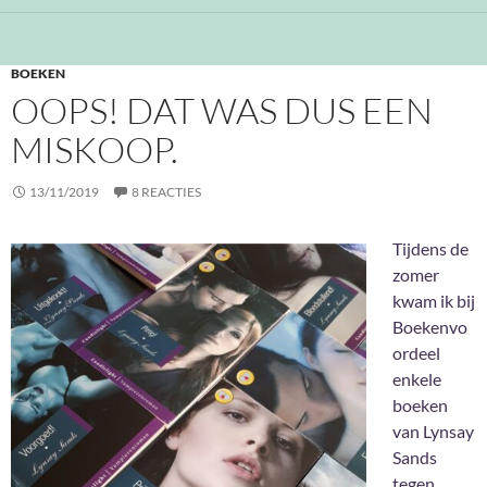
BOEKEN
OOPS! DAT WAS DUS EEN
MISKOOP.
13/11/2019
8 REACTIES
Tijdens de
zomer
kwam ik bij
Boekenvo
ordeel
enkele
boeken
van Lynsay
Sands
tegen.