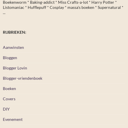
Boekenworm * Baking-addict * Miss Crafts-a-lot * Harry Potter *
Listomaniac * Hufflepuff * Cosplay * massa's boeken * Supernatural *
...
RUBRIEKEN:
Aanwinsten
Bloggen
Blogger Lovin
Blogger-vriendenboek
Boeken
Covers
DIY
Evenement