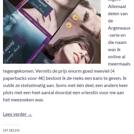
Allemaal
delen van
de
Argeneaux
-serie en
die naam
was ik
online al
meermaals
tegengekomen. Vermits de prijs enorm goed meeviel (4
paperbacks voor 4€) besloot ik de reeks een kans te geven. Ik
vulde ze stelselmatig aan. Soms met één deel, een andere keer
plots met een heel aantal doordat een vriendin voor me aan
het meezoeken was.
Oops! Dat was dus een miskoop.
Lees verder
→
DIT DELEN: