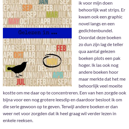
ik voor mijn doen
behoorlijk wat strips. Er
kwam ook een graphic
novel langs en een
gedichtenbundel.
Doordat deze boeken
zo dun zijn lag de teller
qua aantal gelezen
boeken plots een pak
hoger. Ik las ook nog
andere boeken hoor
maar merkte dat het me
behoorlijk veel moeite
kostte om me daar op te concentreren. Een van hen zorgde ook
bijna voor een nog grotere leesdip en daardoor besloot ik om
die serie gewoon op te geven. Terwijl andere boeken er dan
weer net voor zorgden dat ik heel graag wil verder lezen in
enkele reeksen.