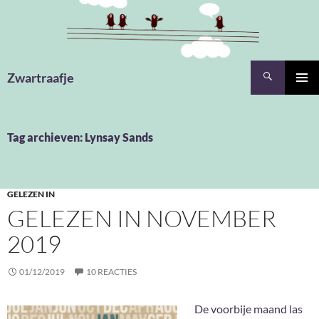
Ga
naar
de
inhoud
Zoeken
Zwartraafje
PRIMAI
MENU
Tag archieven: Lynsay Sands
GELEZEN IN
GELEZEN IN NOVEMBER
2019
01/12/2019
10 REACTIES
De voorbije maand las