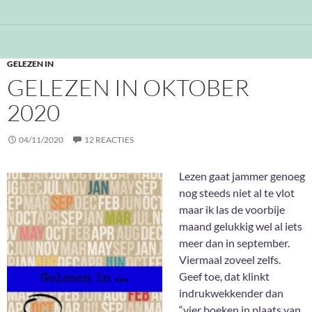
GELEZEN IN
GELEZEN IN OKTOBER
2020
04/11/2020
12 REACTIES
Lezen gaat jammer genoeg
nog steeds niet al te vlot
maar ik las de voorbije
maand gelukkig wel al iets
meer dan in september.
Viermaal zoveel zelfs.
Geef toe, dat klinkt
indrukwekkender dan
“vier boeken in plaats van