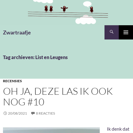
Ga
naar
de
inhoud
Zoeken
Zwartraafje
PRIMAI
MENU
Tag archieven: List en Leugens
RECENSIES
OH JA, DEZE LAS IK OOK
NOG #10
20/08/2021
8 REACTIES
Ik denk dat