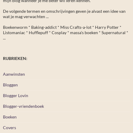
mijn blog wanneer je me beter wil leren kennen.
De volgende termen en omschrijvingen geven je alvast een idee van
wat je mag verwachten ...
Boekenworm * Baking-addict * Miss Crafts-a-lot * Harry Potter *
Listomaniac * Hufflepuff * Cosplay * massa's boeken * Supernatural *
...
RUBRIEKEN:
Aanwinsten
Bloggen
Blogger Lovin
Blogger-vriendenboek
Boeken
Covers