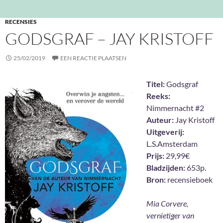
RECENSIES
GODSGRAF – JAY KRISTOFF
25/02/2019
EEN REACTIE PLAATSEN
Titel:
Godsgraf
Reeks:
Nimmernacht #2
Auteur:
Jay Kristoff
Uitgeverij:
L.S.Amsterdam
Prijs:
29,99€
Bladzijden:
653p.
Bron:
recensieboek
Mia Corvere,
vernietiger van