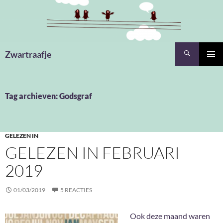
Ga
naar
de
inhoud
Zoeken
Zwartraafje
PRIMAI
MENU
Tag archieven: Godsgraf
GELEZEN IN
GELEZEN IN FEBRUARI
2019
01/03/2019
5 REACTIES
Ook deze maand waren