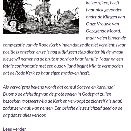
keizerrijken, heeft
haar plek gevonden
onder de Klingen van
Onze Vrouwe van
Gezegende Moord,
maar velen binnen de
congregatie van de Rode Kerk vinden dat ze die niet verdient. Haar
positie is onzeker, en ze is nog altijd geen stap dichter bij de wraak
die ze wil nemen na de brute moord op haar familie. Maar na een
fatale confrontatie met een oude vijand begint Mia te vermoeden
dat de Rode Kerk zo haar eigen motieven heeft.
Als vervolgens bekend wordt dat consul Scaeva en kardinaal
Duomo de afsluiting van de grote spelen in Godsgraf zullen
bezoeken, trotseert Mia de Kerk en verkoopt ze zichzelf als slaaf,
zodat ze wraak kan nemen. Een belofte die ze zichzelf deed op de
dag dat ze alles verloor.
Godsgraf – Jay Kristoff
Lees verder
→