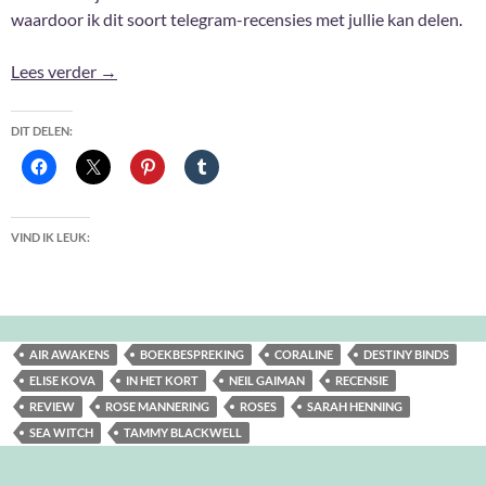
waardoor ik dit soort telegram-recensies met jullie kan delen.
Oh ja, deze las ik ook nog
Lees verder
→
DIT DELEN:
VIND IK LEUK:
AIR AWAKENS
BOEKBESPREKING
CORALINE
DESTINY BINDS
ELISE KOVA
IN HET KORT
NEIL GAIMAN
RECENSIE
REVIEW
ROSE MANNERING
ROSES
SARAH HENNING
SEA WITCH
TAMMY BLACKWELL