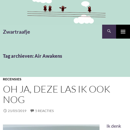
Ga
naar
de
inhoud
Zoeken
Zwartraafje
PRIMAI
MENU
Tag archieven: Air Awakens
RECENSIES
OH JA, DEZE LAS IK OOK
NOG
21/05/2019
5 REACTIES
Ik denk