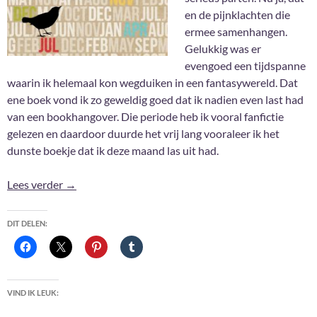
en de pijnklachten die
ermee samenhangen.
Gelukkig was er
evengoed een tijdspanne
waarin ik helemaal kon wegduiken in een fantasywereld. Dat
ene boek vond ik zo geweldig goed dat ik nadien even last had
van een bookhangover. Die periode heb ik vooral fanfictie
gelezen en daardoor duurde het vrij lang vooraleer ik het
dunste boekje dat ik deze maand las uit had.
Gelezen in februari 2019
Lees verder
→
DIT DELEN:
VIND IK LEUK: