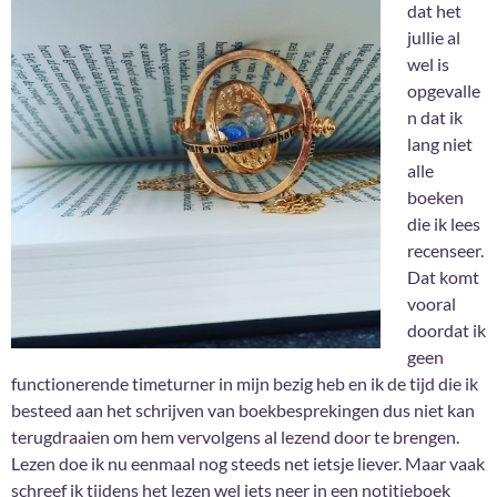
dat het
jullie al
wel is
opgevalle
n dat ik
lang niet
alle
boeken
die ik lees
recenseer.
Dat komt
vooral
doordat ik
geen
functionerende timeturner in mijn bezig heb en ik de tijd die ik
besteed aan het schrijven van boekbesprekingen dus niet kan
terugdraaien om hem vervolgens al lezend door te brengen.
Lezen doe ik nu eenmaal nog steeds net ietsje liever. Maar vaak
schreef ik tijdens het lezen wel iets neer in een notitieboek