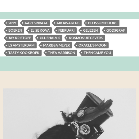
2019
AARTSRIVAAL
AIR AWAKENS
BLOSSOM BOOKS
BOEKEN
ELISE KOVA
FEBRUARI
GELEZEN
GODSGRAF
JAY KRISTOFF
JILL SHALVIS
KOSMOS UITGEVERS
LS AMSTERDAM
MARISSA MEYER
ORACLE'S MOON
TASTY KOOKBOEK
THEA HARRISON
THEN CAME YOU