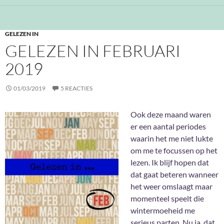
GELEZEN IN
GELEZEN IN FEBRUARI
2019
01/03/2019
5 REACTIES
Ook deze maand waren
er een aantal periodes
waarin het me niet lukte
om me te focussen op het
lezen. Ik blijf hopen dat
dat gaat beteren wanneer
het weer omslaagt maar
momenteel speelt die
wintermoeheid me
serieus parten. Nu ja, dat