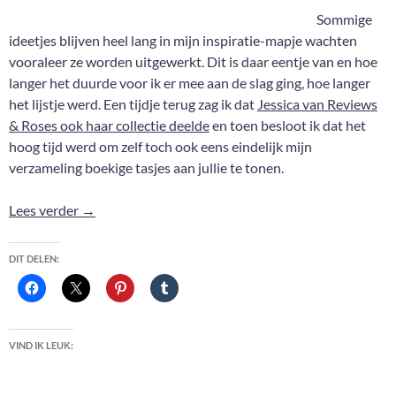
Sommige
ideetjes blijven heel lang in mijn inspiratie-mapje wachten
vooraleer ze worden uitgewerkt. Dit is daar eentje van en hoe
langer het duurde voor ik er mee aan de slag ging, hoe langer
het lijstje werd. Een tijdje terug zag ik dat
Jessica van Reviews
& Roses ook haar collectie deelde
en toen besloot ik dat het
hoog tijd werd om zelf toch ook eens eindelijk mijn
verzameling boekige tasjes aan jullie te tonen.
Mijn boekige tasjes én eentje extra voor iemand van j
Lees verder
→
DIT DELEN:
VIND IK LEUK: