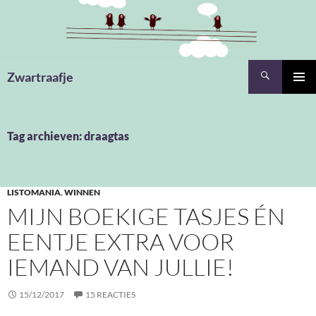
Ga
naar
de
inhoud
Zoeken
Zwartraafje
PRIMAI
MENU
Tag archieven: draagtas
LISTOMANIA
,
WINNEN
MIJN BOEKIGE TASJES ÉN
EENTJE EXTRA VOOR
IEMAND VAN JULLIE!
15/12/2017
15 REACTIES