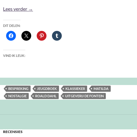
Matilda – Roald Dahl
Lees verder
→
DIT DELEN:
VIND IK LEUK:
BESPREKING
JEUGDBOEK
KLASSIEKER
MATILDA
NOSTALGIE
ROALD DAHL
UITGEVERIJ DE FONTEIN
RECENSIES