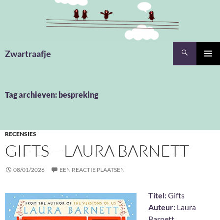
Ga
naar
de
inhoud
Zoeken
Zwartraafje
PRIMAI
MENU
Tag archieven: bespreking
RECENSIES
GIFTS – LAURA BARNETT
08/01/2026
EEN REACTIE PLAATSEN
Titel:
Gifts
Auteur:
Laura
Barnett