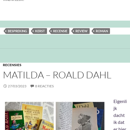
BESPREKING
KERST
RECENSIE
REVIEW
ROMAN
RECENSIES
MATILDA – ROALD DAHL
27/03/2023
8 REACTIES
Eigenli
jk
dacht
ik dat
er hier