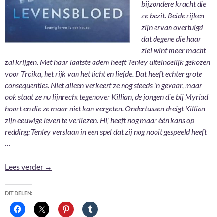
bijzondere kracht die
ze bezit. Beide rijken
zijn ervan overtuigd
dat degene die haar
ziel wint meer macht
zal krijgen. Met haar laatste adem heeft Tenley uiteindelijk gekozen
voor Troika, het rijk van het licht en liefde. Dat heeft echter grote
consequenties. Niet alleen verkeert ze nog steeds in gevaar, maar
ook staat ze nu lijnrecht tegenover Killian, de jongen die bij Myriad
hoort en die ze maar niet kan vergeten. Ondertussen dreigt Killian
zijn eeuwige leven te verliezen. Hij heeft nog maar één kans op
redding: Tenley verslaan in een spel
dat zij nog nooit gespeeld heeft
…
Levensbloed – Gena Showalter
Lees verder
→
DIT DELEN: