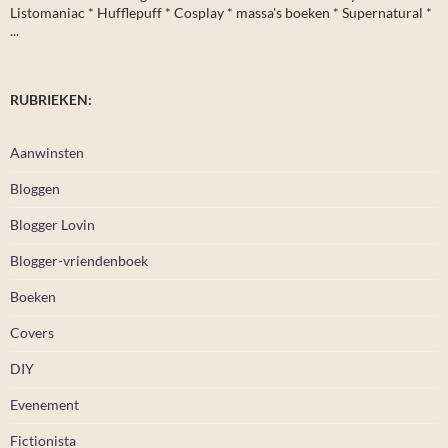
Listomaniac * Hufflepuff * Cosplay * massa's boeken * Supernatural *
...
RUBRIEKEN:
Aanwinsten
Bloggen
Blogger Lovin
Blogger-vriendenboek
Boeken
Covers
DIY
Evenement
Fictionista