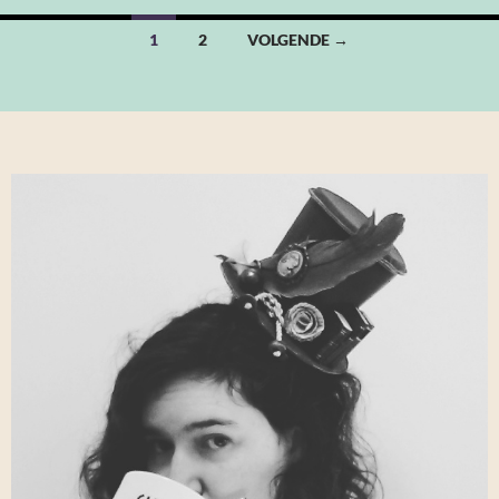
Berichten
1
2
VOLGENDE →
navigatie