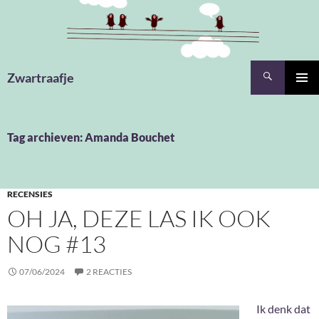
Ga
naar
de
inhoud
Zoeken
Zwartraafje
PRIMAI
MENU
Tag archieven: Amanda Bouchet
RECENSIES
OH JA, DEZE LAS IK OOK
NOG #13
07/06/2024
2 REACTIES
Ik denk dat