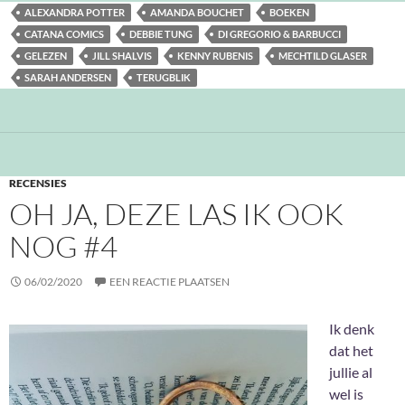
ALEXANDRA POTTER
AMANDA BOUCHET
BOEKEN
CATANA COMICS
DEBBIE TUNG
DI GREGORIO & BARBUCCI
GELEZEN
JILL SHALVIS
KENNY RUBENIS
MECHTILD GLASER
SARAH ANDERSEN
TERUGBLIK
RECENSIES
OH JA, DEZE LAS IK OOK
NOG #4
06/02/2020
EEN REACTIE PLAATSEN
Ik denk
dat het
jullie al
wel is