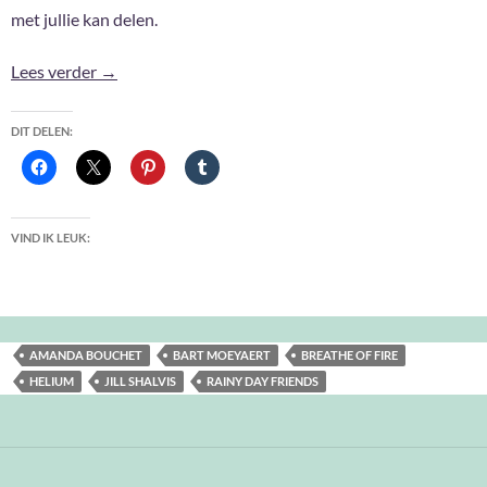
met jullie kan delen.
Oh ja, deze las ik ook nog #13
Lees verder
→
DIT DELEN:
VIND IK LEUK:
AMANDA BOUCHET
BART MOEYAERT
BREATHE OF FIRE
HELIUM
JILL SHALVIS
RAINY DAY FRIENDS