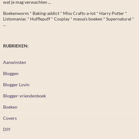
wat je mag verwachten ...
Boekenworm * Baking-addict * Miss Crafts-a-lot * Harry Potter *
Listomaniac * Hufflepuff * Cosplay * massa's boeken * Supernatural *
...
RUBRIEKEN:
Aanwinsten
Bloggen
Blogger Lovin
Blogger-vriendenboek
Boeken
Covers
DIY