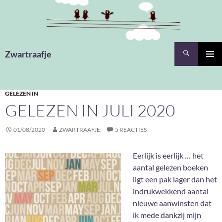
Ga
naar
de
inhoud
Zoeken
Zwartraafje
PRIMAI
MENU
GELEZEN IN
GELEZEN IN JULI 2020
01/08/2020
ZWARTRAAFJE
5 REACTIES
Eerlijk is eerlijk … het
aantal gelezen boeken
ligt een pak lager dan het
indrukwekkend aantal
nieuwe aanwinsten dat
ik mede dankzij mijn