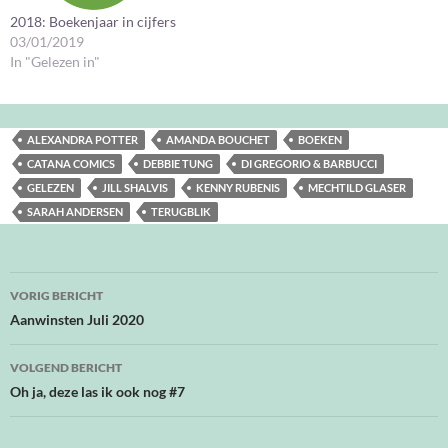
2018: Boekenjaar in cijfers
03/01/2019
In "Gelezen in"
ALEXANDRA POTTER
AMANDA BOUCHET
BOEKEN
CATANA COMICS
DEBBIE TUNG
DI GREGORIO & BARBUCCI
GELEZEN
JILL SHALVIS
KENNY RUBENIS
MECHTILD GLASER
SARAH ANDERSEN
TERUGBLIK
Bericht
VORIG BERICHT
navigatie
Aanwinsten Juli 2020
VOLGEND BERICHT
Oh ja, deze las ik ook nog #7