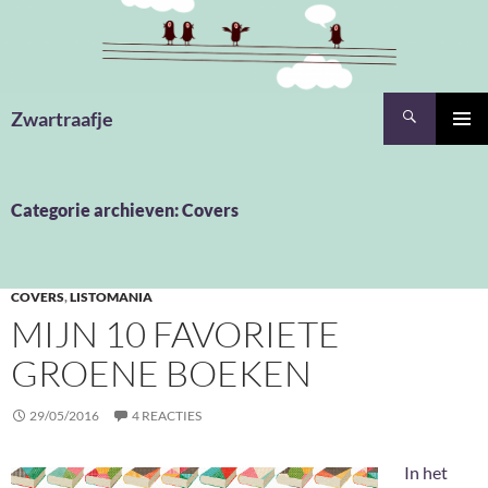
Ga
naar
de
inhoud
Zoeken
Zwartraafje
PRIMAI
MENU
Categorie archieven: Covers
COVERS
,
LISTOMANIA
MIJN 10 FAVORIETE
GROENE BOEKEN
29/05/2016
4 REACTIES
In het