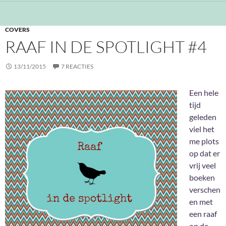
COVERS
RAAF IN DE SPOTLIGHT #4
13/11/2015
7 REACTIES
Een hele
tijd
geleden
viel het
me plots
op dat er
vrij veel
boeken
verschen
en met
een raaf
op de