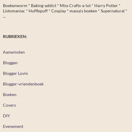
Boekenworm * Baking-addict * Miss Crafts-a-lot * Harry Potter *
Listomaniac * Hufflepuff * Cosplay * massa's boeken * Supernatural *
...
RUBRIEKEN:
Aanwinsten
Bloggen
Blogger Lovin
Blogger-vriendenboek
Boeken
Covers
DIY
Evenement