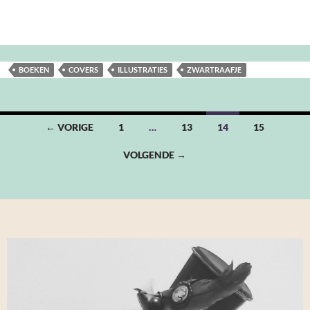
BOEKEN
COVERS
ILLUSTRATIES
ZWARTRAAFJE
Berichten
← VORIGE
1
…
13
14
15
navigatie
VOLGENDE →