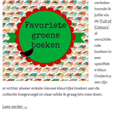
verleden
toonde ik
jullie via
de
‘Full of
Colours‘
al
verschille
nde
boeken in
een
specifiek
e kleur.
Ondertus
sen zijn
er echter alweer enkele nieuwe kleurrijke boeken aan de
collectie toegevoegd en daar wilde ik graag iets mee doen.
Mijn 10 favoriete groene boeken
Lees verder
→