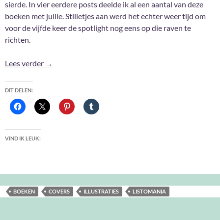
sierde. In vier eerdere posts deelde ik al een aantal van deze
boeken met jullie. Stilletjes aan werd het echter weer tijd om
voor de vijfde keer de spotlight nog eens op die raven te
richten.
Raaf in de Spotlight #5
Lees verder
→
DIT DELEN:
VIND IK LEUK:
BOEKEN
COVERS
ILLUSTRATIES
LISTOMANIA