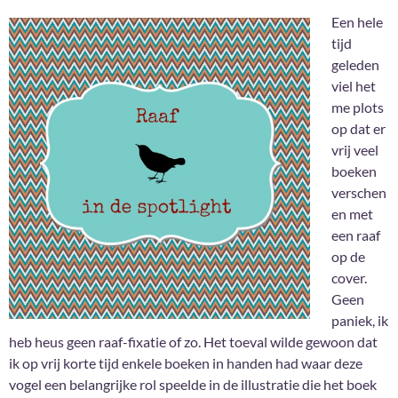
Een hele
tijd
geleden
viel het
me plots
op dat er
vrij veel
boeken
verschen
en met
een raaf
op de
cover.
Geen
paniek, ik
heb heus geen raaf-fixatie of zo. Het toeval wilde gewoon dat
ik op vrij korte tijd enkele boeken in handen had waar deze
vogel een belangrijke rol speelde in de illustratie die het boek