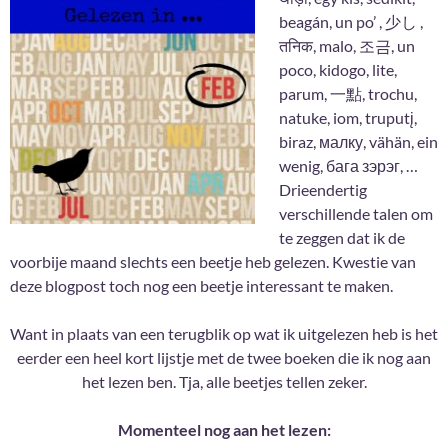
beagán, un po’ , 少し ,
तनिक, malo, 조금, un
poco, kidogo, lite,
parum, 一點, trochu,
natuke, iom, truputį,
biraz, малку, vähän, ein
wenig, бага зэрэг, …
Drieendertig
verschillende talen om
te zeggen dat ik de
voorbije maand slechts een beetje heb gelezen. Kwestie van
deze blogpost toch nog een beetje interessant te maken.
Want in plaats van een terugblik op wat ik uitgelezen heb is het
eerder een heel kort lijstje met de twee boeken die ik nog aan
het lezen ben. Tja, alle beetjes tellen zeker.
Momenteel nog aan het lezen: