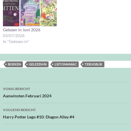
Gelezen in Juni 2026
03/07/2026
In "Gelezen in"
BOEKEN
GELEZEN IN
LISTOMANIAC
TERUGBLIK
Bericht
VORIG BERICHT
navigatie
Aanwinsten Februari 2024
VOLGEND BERICHT
Harry Potter Lego #10: Diagon Alley #4