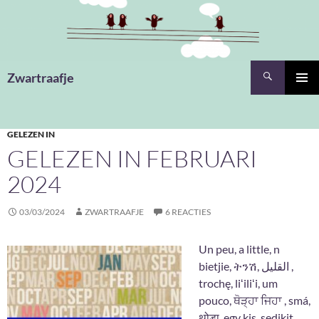
Ga
naar
de
inhoud
Zoeken
Zwartraafje
PRIMAI
MENU
GELEZEN IN
GELEZEN IN FEBRUARI
2024
03/03/2024
ZWARTRAAFJE
6 REACTIES
Un peu, a little, n
bietjie, ትንሽ, القليل ,
trochę, liʻiliʻi, um
pouco, ਥੋੜ੍ਹਾ ਜਿਹਾ , smá,
थोड़ा, egy kis, sedikit,