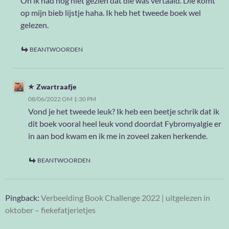
Oh ik had nog niet gezien dat die was vertaald. Die komt
op mijn bieb lijstje haha. Ik heb het tweede boek wel
gelezen.
BEANTWOORDEN
Zwartraafje
08/06/2022 OM 1:30 PM
Vond je het tweede leuk? Ik heb een beetje schrik dat ik
dit boek vooral heel leuk vond doordat Fybromyalgie er
in aan bod kwam en ik me in zoveel zaken herkende.
BEANTWOORDEN
Pingback:
Verbeelding Book Challenge 2022 | uitgelezen in
oktober – fiekefatjerietjes