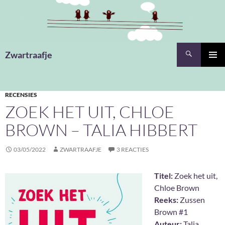
Ga
naar
de
inhoud
Zoeken
Zwartraafje
PRIMAI
MENU
RECENSIES
ZOEK HET UIT, CHLOE
BROWN – TALIA HIBBERT
03/05/2022
ZWARTRAAFJE
3 REACTIES
Titel:
Zoek het uit,
Chloe Brown
Reeks:
Zussen
Brown #1
Auteur:
Talia