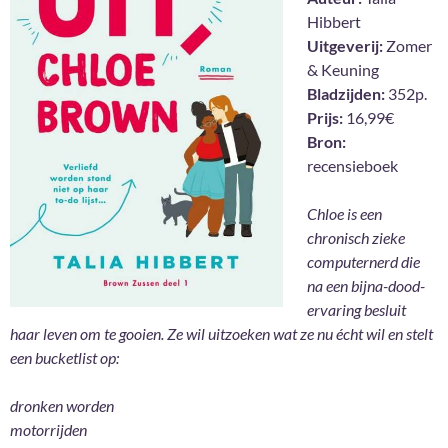
Hibbert
Uitgeverij:
Zomer
& Keuning
Bladzijden:
352p.
Prijs:
16,99€
Bron:
recensieboek
Chloe is een
chronisch zieke
computernerd die
na een bijna-dood-
ervaring besluit
haar leven om te gooien. Ze wil uitzoeken wat ze nu écht wil en stelt
een bucketlist op:
dronken worden
motorrijden