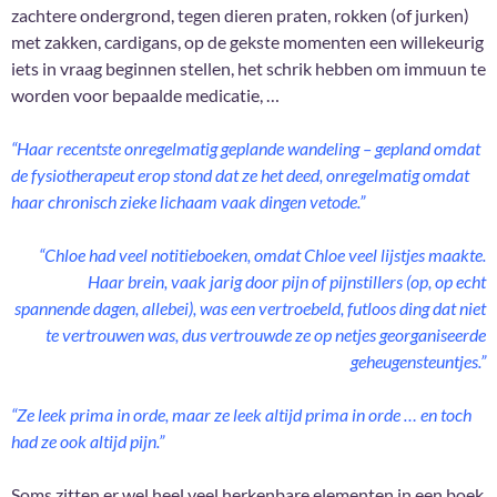
zachtere ondergrond, tegen dieren praten, rokken (of jurken)
met zakken, cardigans, op de gekste momenten een willekeurig
iets in vraag beginnen stellen, het schrik hebben om immuun te
worden voor bepaalde medicatie, …
“Haar recentste onregelmatig geplande wandeling – gepland omdat
de fysiotherapeut erop stond dat ze het deed, onregelmatig omdat
haar chronisch zieke lichaam vaak dingen vetode.”
“Chloe had veel notitieboeken, omdat Chloe veel lijstjes maakte.
Haar brein, vaak jarig door pijn of pijnstillers (op, op echt
spannende dagen, allebei), was een vertroebeld, futloos ding dat niet
te vertrouwen was, dus vertrouwde ze op netjes georganiseerde
geheugensteuntjes.”
“Ze leek prima in orde, maar ze leek altijd prima in orde … en toch
had ze ook altijd pijn.”
Soms zitten er wel heel veel herkenbare elementen in een boek