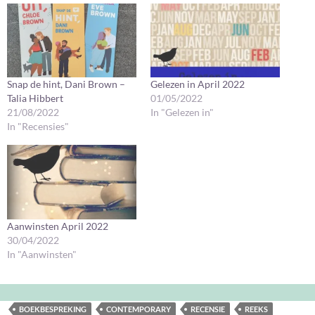
Snap de hint, Dani Brown –
Gelezen in April 2022
Talia Hibbert
01/05/2022
21/08/2022
In "Gelezen in"
In "Recensies"
Aanwinsten April 2022
30/04/2022
In "Aanwinsten"
BOEKBESPREKING
CONTEMPORARY
RECENSIE
REEKS