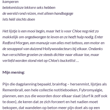
kamperen
betekenisloze lekkere seks hebben
de wereld rond reizen, met alleen handbagage
Iets héél slechts doen
Het lijstje is een mooi begin, maar het is voor Chloe nog niet zo
makkelijk om ongedwongen te leven en ze heeft hulp nodig. Enter
Redford Morgan, een manusje van alles met tattoos, een motor en
de sexappeal van duizend Hollywoodacteurs bij elkaar. Ondanks
hun verschillen groeien ze steeds dichter naar elkaar toe, maar
verliefd worden stond niet op Chloe’s bucketlist …
Mijn mening:
Pijn die dagplanning bepaald, brainfog – hersenmist, lijstjes als
Remembrall, een hele collectie notitieboeken, Fybromyalgie,
plannen, een zus die woorden door elkaar slaat (durf ik zelf ook
te doen), de keren dat ze zich forceert en het nadien moet
bekopen, dat wandelen op beton meer pijn doet als op een