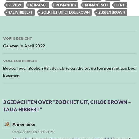
REVIEW
ROMANCE
ROMANTIEK
ROMANTISCH
SERIE
TALIA HIBBERT
ZOEK HET UIT CHLOE BROWN
ZUSSEN BROWN
Bericht
VORIG BERICHT
navigatie
Gelezen in April 2022
VOLGEND BERICHT
Boeken over Boeken #8 : de rubrieken die tot nu toe nog niet aan bod
kwamen
3 GEDACHTEN OVER “ZOEK HET UIT, CHLOE BROWN –
TALIA HIBBERT”
Annemieke
06/06/2022 OM 1:07 PM