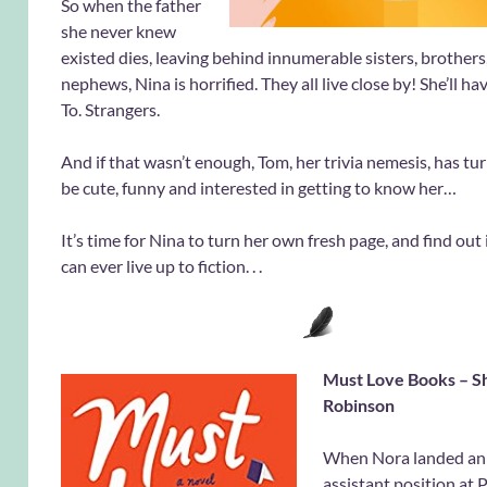
So when the father
she never knew
existed dies, leaving behind innumerable sisters, brothers
nephews, Nina is horrified. They all live close by! She’ll ha
To. Strangers.
And if that wasn’t enough, Tom, her trivia nemesis, has tu
be cute, funny and interested in getting to know her…
It’s time for Nina to turn her own fresh page, and find out if
can ever live up to fiction. . .
Must Love Books – S
Robinson
When Nora landed an 
assistant position at 