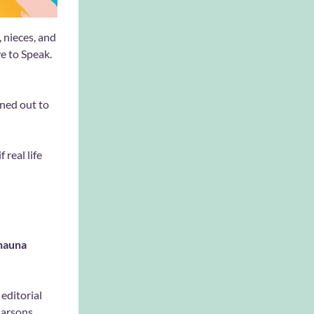
, nieces, and
ve to Speak.
rned out to
 real life
hauna
editorial
Parsons