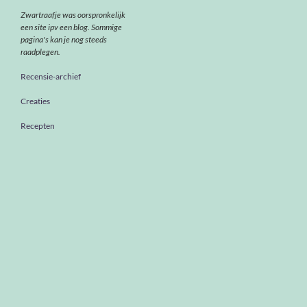
Zwartraafje was oorspronkelijk
een site ipv een blog. Sommige
pagina's kan je nog steeds
raadplegen.
Recensie-archief
Creaties
Recepten