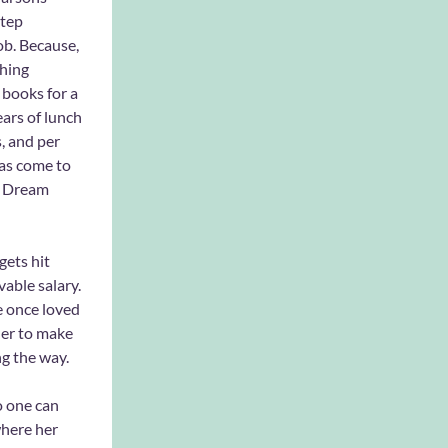
step
b. Because,
thing
books for a
years of lunch
s, and per
has come to
: Dream
gets hit
vable salary.
e once loved
her to make
g the way.
o one can
where her