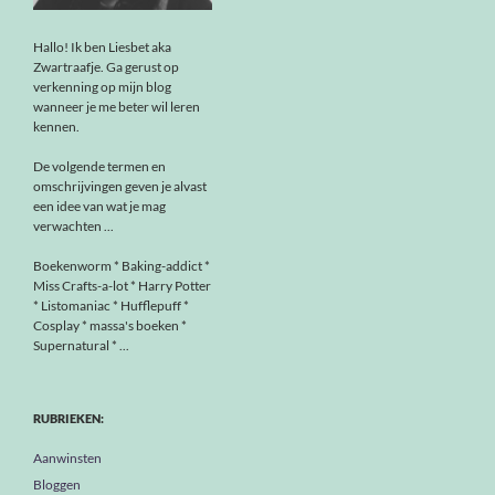
Hallo! Ik ben Liesbet aka
Zwartraafje. Ga gerust op
verkenning op mijn blog
wanneer je me beter wil leren
kennen.
De volgende termen en
omschrijvingen geven je alvast
een idee van wat je mag
verwachten ...
Boekenworm * Baking-addict *
Miss Crafts-a-lot * Harry Potter
* Listomaniac * Hufflepuff *
Cosplay * massa's boeken *
Supernatural * ...
RUBRIEKEN:
Aanwinsten
Bloggen