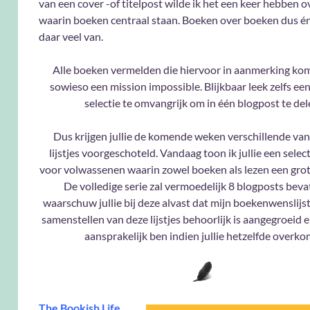
van een cover -of titelpost wilde ik het een keer hebben 
waarin boeken centraal staan. Boeken over boeken dus én 
daar veel van.
Alle boeken vermelden die hiervoor in aanmerking kom
sowieso een mission impossible. Blijkbaar leek zelfs ee
selectie te omvangrijk om in één blogpost te del
Dus krijgen jullie de komende weken verschillende van 
lijstjes voorgeschoteld. Vandaag toon ik jullie een sele
voor volwassenen waarin zowel boeken als lezen een grote
De volledige serie zal vermoedelijk 8 blogposts bevat
waarschuw jullie bij deze alvast dat mijn boekenwenslijst
samenstellen van deze lijstjes behoorlijk is aangegroeid en
aansprakelijk ben indien jullie hetzelfde overko
The Bookish Life