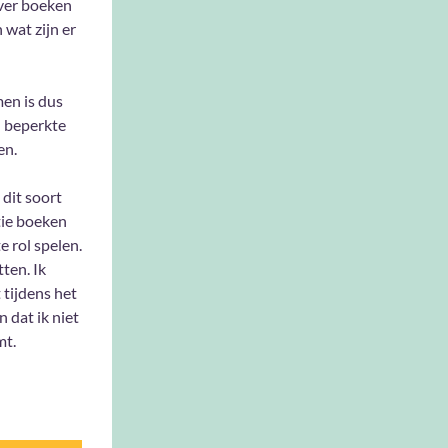
over boeken
wat zijn er
en is dus
n beperkte
en.
dit soort
ctie boeken
 rol spelen.
ten. Ik
 tijdens het
 dat ik niet
mt.