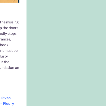
 the missing
ep the doors
edly stops
rances,
e book
ent must be
dusty
ut the
oundation on
luk van
 – Fleury