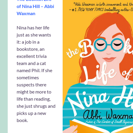
of Nina Hill – Abbi
Waxman
Nina has her life
just as she wants
it: a job in a
bookstore, an
excellent trivia
team and a cat
named Phil. If she
sometimes
suspects there
might be more to
life than reading,
she just shrugs and
picks up a new
book.