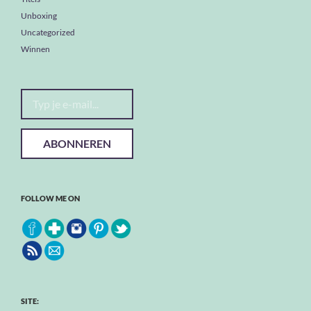
Unboxing
Uncategorized
Winnen
Typ je e-mail...
ABONNEREN
FOLLOW ME ON
SITE: