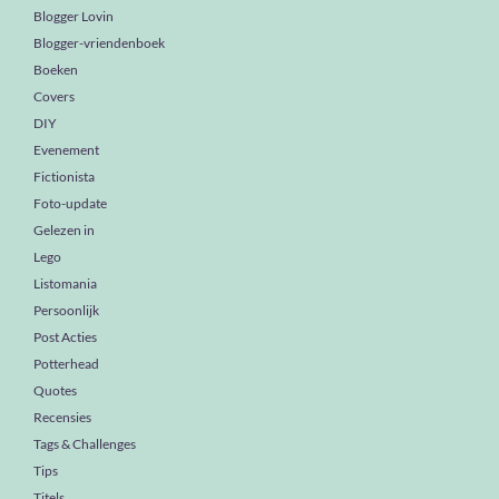
Blogger Lovin
Blogger-vriendenboek
Boeken
Covers
DIY
Evenement
Fictionista
Foto-update
Gelezen in
Lego
Listomania
Persoonlijk
Post Acties
Potterhead
Quotes
Recensies
Tags & Challenges
Tips
Titels