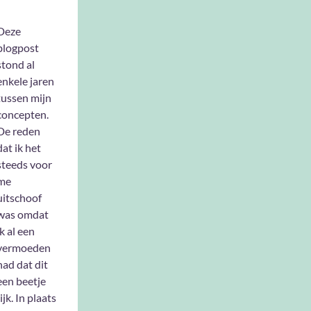
Deze
blogpost
stond al
enkele jaren
tussen mijn
concepten.
De reden
dat ik het
steeds voor
me
uitschoof
was omdat
ik al een
vermoeden
had dat dit
een beetje
jk. In plaats