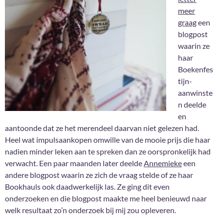
meer
graag
een
blogpost
waarin ze
haar
Boekenfes
tijn-
aanwinste
n deelde
en
aantoonde dat ze het merendeel daarvan niet gelezen had.
Heel wat impulsaankopen omwille van de mooie prijs die haar
nadien minder leken aan te spreken dan ze oorspronkelijk had
verwacht. Een paar maanden later deelde
Annemieke
een
andere blogpost waarin ze zich de vraag stelde of ze haar
Bookhauls ook daadwerkelijk las. Ze ging dit even
onderzoeken en die blogpost maakte me heel benieuwd naar
welk resultaat zo’n onderzoek bij mij zou opleveren.