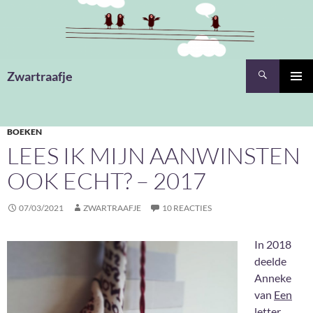
Ga
naar
de
inhoud
Zoeken
Zwartraafje
PRIMAI
MENU
BOEKEN
LEES IK MIJN AANWINSTEN
OOK ECHT? – 2017
07/03/2021
ZWARTRAAFJE
10 REACTIES
In 2018
deelde
Anneke
van
Een
letter