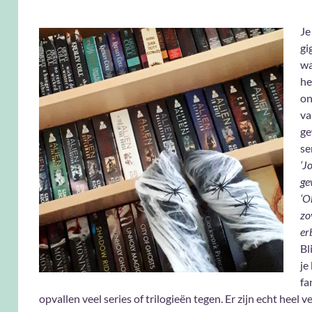
Je
gi
wa
he
on
va
ge
se
‘Jo
ge
‘O
zo
erb
Bl
je
fa
opvallen veel series of trilogieën tegen. Er zijn echt heel v