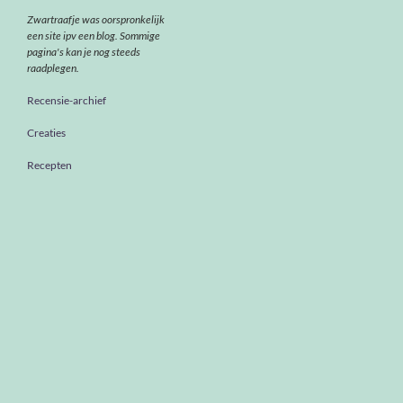
Zwartraafje was oorspronkelijk
een site ipv een blog. Sommige
pagina's kan je nog steeds
raadplegen.
Recensie-archief
Creaties
Recepten