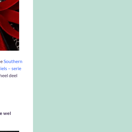
de
Southern
els – serie
heel deel
je wel