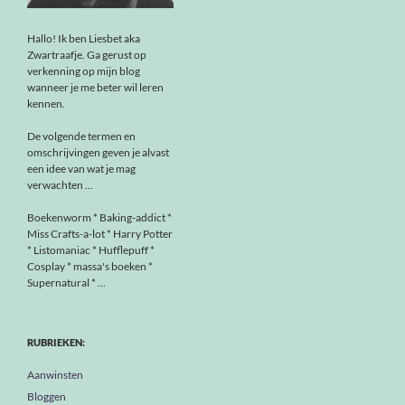
Hallo! Ik ben Liesbet aka
Zwartraafje. Ga gerust op
verkenning op mijn blog
wanneer je me beter wil leren
kennen.
De volgende termen en
omschrijvingen geven je alvast
een idee van wat je mag
verwachten ...
Boekenworm * Baking-addict *
Miss Crafts-a-lot * Harry Potter
* Listomaniac * Hufflepuff *
Cosplay * massa's boeken *
Supernatural * ...
RUBRIEKEN:
Aanwinsten
Bloggen