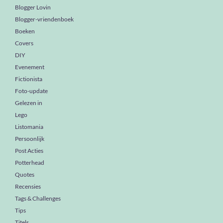
Blogger Lovin
Blogger-vriendenboek
Boeken
Covers
DIY
Evenement
Fictionista
Foto-update
Gelezen in
Lego
Listomania
Persoonlijk
Post Acties
Potterhead
Quotes
Recensies
Tags & Challenges
Tips
Titels