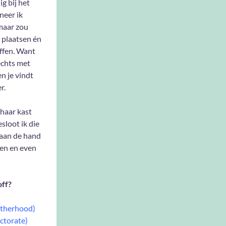
ig bij het
neer ik
 maar zou
 plaatsen én
ffen. Want
lechts met
n je vindt
r.
 haar kast
sloot ik die
 aan de hand
llen en even
off?
otherhood)
ctorate)