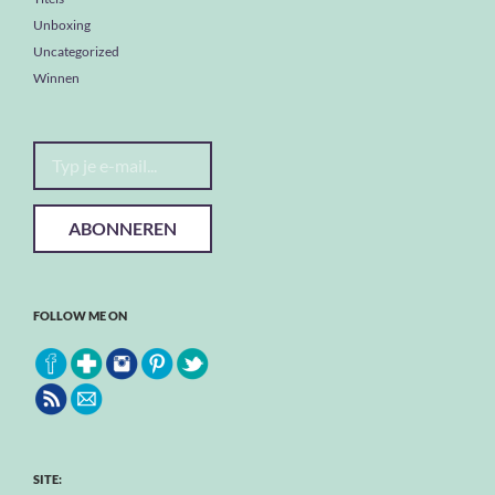
Unboxing
Uncategorized
Winnen
Typ je e-mail...
ABONNEREN
FOLLOW ME ON
SITE: