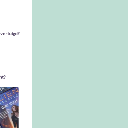
 overtuigd?
ht?