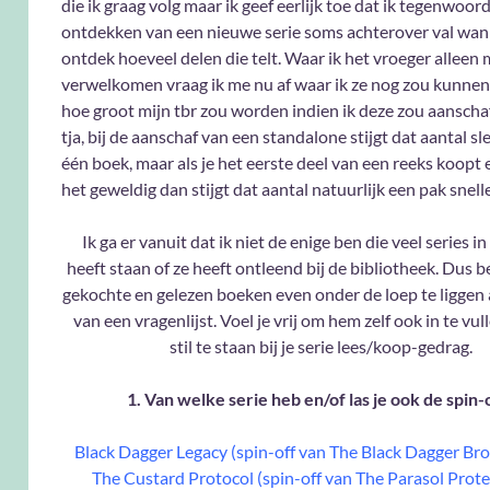
die ik graag volg maar ik geef eerlijk toe dat ik tegenwoord
ontdekken van een nieuwe serie soms achterover val wan
ontdek hoeveel delen die telt. Waar ik het vroeger alleen
verwelkomen vraag ik me nu af waar ik ze nog zou kunnen
hoe groot mijn tbr zou worden indien ik deze zou aanscha
tja, bij de aanschaf van een standalone stijgt dat aantal s
één boek, maar als je het eerste deel van een reeks koopt e
het geweldig dan stijgt dat aantal natuurlijk een pak snelle
Ik ga er vanuit dat ik niet de enige ben die veel series in
heeft staan of ze heeft ontleend bij de bibliotheek. Dus be
gekochte en gelezen boeken even onder de loep te liggen
van een vragenlijst. Voel je vrij om hem zelf ook in te vu
stil te staan bij je serie lees/koop-gedrag.
1. Van welke serie heb en/of las je ook de spin-
Black Dagger Legacy (spin-off van The Black Dagger Br
The Custard Protocol (spin-off van The Parasol Prote