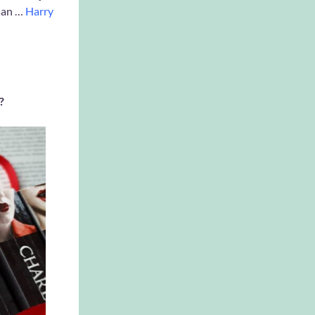
taan …
Harry
?