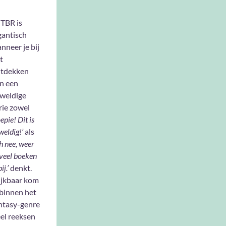
 TBR is
gantisch
nneer je bij
t
tdekken
n een
weldige
rie zowel
epie! Dit is
weldig!’
als
h nee, weer
veel boeken
ij.’
denkt.
ijkbaar kom
 binnen het
ntasy-genre
eel reeksen