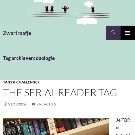
Ga
naar
de
inhoud
Zoeken
Zwartraafje
PRIMAI
MENU
Tag archieven: duologie
TAGS & CHALLENGES
THE SERIAL READER TAG
21/10/2020
9 REACTIES
Je TBR
is
giganti