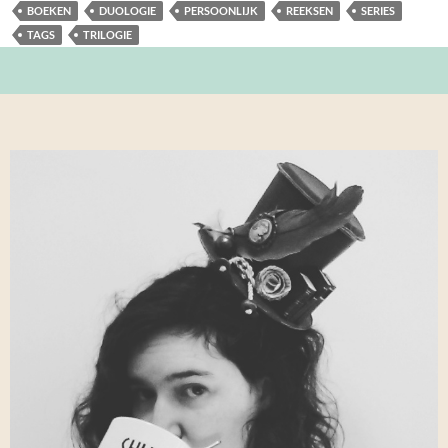
BOEKEN
DUOLOGIE
PERSOONLIJK
REEKSEN
SERIES
TAGS
TRILOGIE