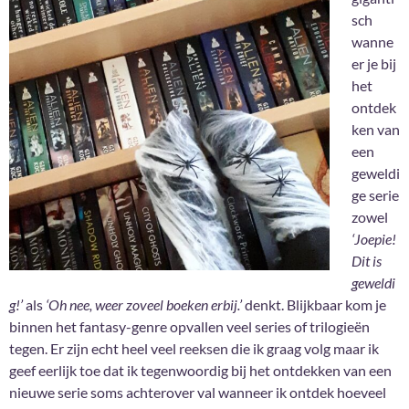
sch
wanne
er je bij
het
ontdek
ken van
een
geweldi
ge serie
zowel
‘Joepie!
Dit is
geweldi
g!’
als
‘Oh nee, weer zoveel boeken erbij.’
denkt. Blijkbaar kom je
binnen het fantasy-genre opvallen veel series of trilogieën
tegen. Er zijn echt heel veel reeksen die ik graag volg maar ik
geef eerlijk toe dat ik tegenwoordig bij het ontdekken van een
nieuwe serie soms achterover val wanneer ik ontdek hoeveel