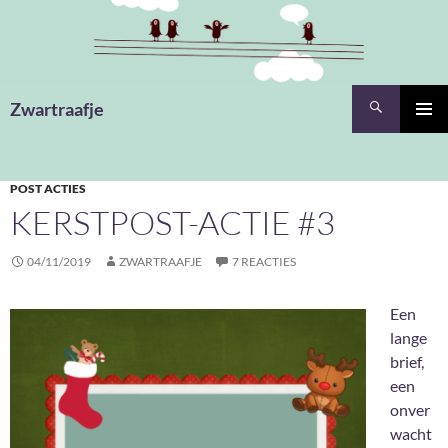
Ga
naar
de
inhoud
Zoeken
Zwartraafje
PRIMAI
MENU
POST ACTIES
KERSTPOST-ACTIE #3
04/11/2019
ZWARTRAAFJE
7 REACTIES
Een
lange
brief,
een
onver
wacht