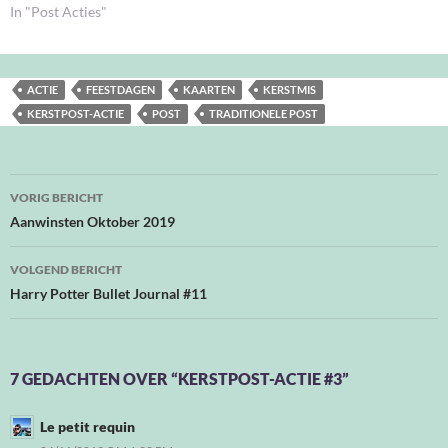
In "Post Acties"
ACTIE
FEESTDAGEN
KAARTEN
KERSTMIS
KERSTPOST-ACTIE
POST
TRADITIONELE POST
Bericht
VORIG BERICHT
navigatie
Aanwinsten Oktober 2019
VOLGEND BERICHT
Harry Potter Bullet Journal #11
7 GEDACHTEN OVER “KERSTPOST-ACTIE #3”
Le petit requin