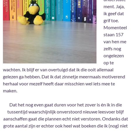
ment. Jaja,
ik geef dat
grif toe.
Momenteel
staan 157
van hen me
zelfs nog
ongelezen
op te
wachten. Ik blijf er van overtuigd dat ik die ooit allemaal
gelezen ga hebben. Dat ik dat zinnetje meermaals motiverend
herhaal voor mezelf heeft daar misschien wel iets mee te
maken.
Dat het nog even gaat duren voor het zover is én ik in die
tussentijd waarschijnlijk onverstoord nieuwe leesvoer blijf
aanschaffen gaat die plannen echt niet verstoren. Ondanks dat
grote aantal zijn er echter ook heel wat boeken die ik (nog) niet