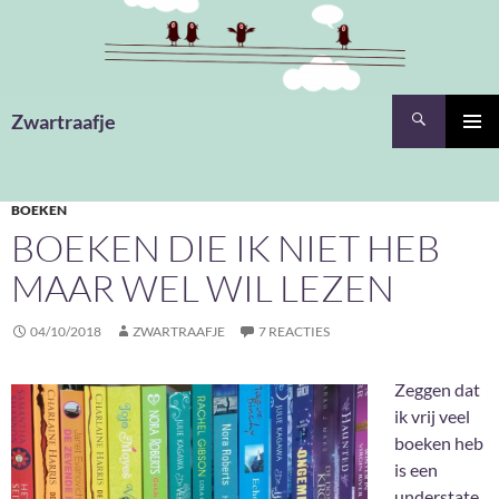
Ga
naar
de
inhoud
Zoeken
Zwartraafje
PRIMAI
MENU
BOEKEN
BOEKEN DIE IK NIET HEB
MAAR WEL WIL LEZEN
04/10/2018
ZWARTRAAFJE
7 REACTIES
Zeggen dat
ik vrij veel
boeken heb
is een
understate