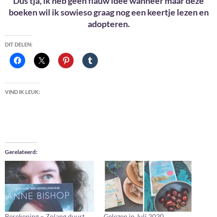
Dus tja, ik heb geen flauw idee wanneer maar deze
boeken wil ik sowieso graag nog een keertje lezen en
adopteren.
DIT DELEN:
VIND IK LEUK:
Gerelateerd
Berekening – Zolang duurt
Gelezen in Juli 2020