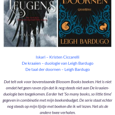
Iskari – Kristen Ciccarelli
De kraaien – duologie van Leigh Bardugo
De taal der doornen – Leigh Bardugo
Dat telt ook voor bovenstaande Blossom Books boeken. Het is niet
omdat het geen raven zijn dat ik nog steeds niet aan De kraaien-
duologie ben toegekomen. Eerder het ‘So many books, so little time’
gegeven in combinatie met mijn boekenbudget. De serie staat echter
nog steeds op mijn lijstje met boeken die ik wil lezen. Net als de
andere twee verhalen.