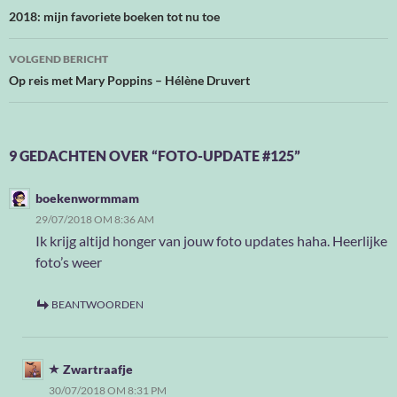
navigatie
2018: mijn favoriete boeken tot nu toe
VOLGEND BERICHT
Op reis met Mary Poppins – Hélène Druvert
9 GEDACHTEN OVER “FOTO-UPDATE #125”
boekenwormmam
29/07/2018 OM 8:36 AM
Ik krijg altijd honger van jouw foto updates haha. Heerlijke
foto’s weer
BEANTWOORDEN
Zwartraafje
30/07/2018 OM 8:31 PM