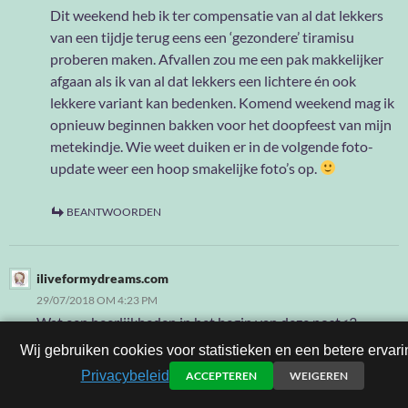
Dit weekend heb ik ter compensatie van al dat lekkers
van een tijdje terug eens een ‘gezondere’ tiramisu
proberen maken. Afvallen zou me een pak makkelijker
afgaan als ik van al dat lekkers een lichtere én ook
lekkere variant kan bedenken. Komend weekend mag ik
opnieuw beginnen bakken voor het doopfeest van mijn
metekindje. Wie weet duiken er in de volgende foto-
update weer een hoop smakelijke foto’s op.
BEANTWOORDEN
iliveformydreams.com
29/07/2018 OM 4:23 PM
Wat een heerlijkheden in het begin van deze post<3
Wij gebruiken cookies voor statistieken en een betere ervari
BEANTWOORDEN
Privacybeleid
ACCEPTEREN
WEIGEREN