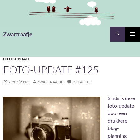
Ga
naar
de
inhoud
Zoeken
Zwartraafje
PRIMAI
MENU
FOTO-UPDATE
FOTO-UPDATE #125
29/07/2018
ZWARTRAAFJE
9 REACTIES
Sinds ik deze
foto-update
door een
drukkere
blog-
planning