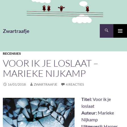
Ga
naar
de
inhoud
Zoeken
Zwartraafje
PRIMAI
MENU
RECENSIES
VOOR IK JE LOSLAAT –
MARIEKE NIJKAMP
16/01/2018
ZWARTRAAFJE
4 REACTIES
Titel:
Voor ik je
loslaat
Auteur:
Marieke
Nijkamp
Uitgeverij:
Harper