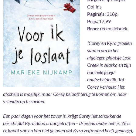
Collins
Pagina’s:
318p.
Prijs:
17,99
Bron:
recensieboek
“Corey en Kyra groeien
samen om in het
afgelegen plaatsje Lost
Creek in Alaska en zijn
hun hele jeugd
onafscheidelijk. Tot
Corey verhuist. Het
afscheid is moeilijk, maar Corey belooft terug te komen om haar
vriendin op te zoeken.
Een paar dagen voor het zover is, krijgt Corey het schokkende
bericht dat Kyra dood is aangetroffen – drijvend onder het ijs. Ze is
er kapot van en kan niet geloven dat Kyra zelfmoord heeft gepleegd,