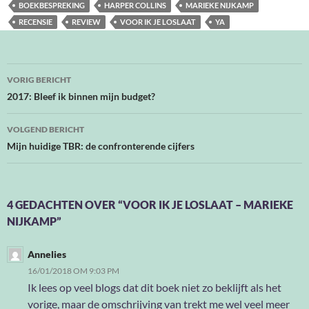
BOEKBESPREKING
HARPER COLLINS
MARIEKE NIJKAMP
RECENSIE
REVIEW
VOOR IK JE LOSLAAT
YA
Bericht
VORIG BERICHT
navigatie
2017: Bleef ik binnen mijn budget?
VOLGEND BERICHT
Mijn huidige TBR: de confronterende cijfers
4 GEDACHTEN OVER “VOOR IK JE LOSLAAT – MARIEKE
NIJKAMP”
Annelies
16/01/2018 OM 9:03 PM
Ik lees op veel blogs dat dit boek niet zo beklijft als het
vorige, maar de omschrijving van trekt me wel veel meer