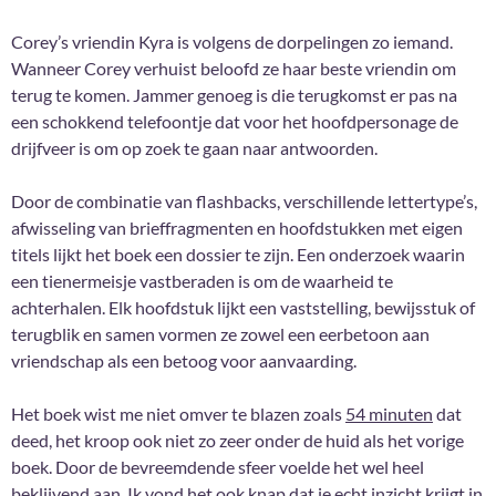
Corey’s vriendin Kyra is volgens de dorpelingen zo iemand.
Wanneer Corey verhuist beloofd ze haar beste vriendin om
terug te komen. Jammer genoeg is die terugkomst er pas na
een schokkend telefoontje dat voor het hoofdpersonage de
drijfveer is om op zoek te gaan naar antwoorden.
Door de combinatie van flashbacks, verschillende lettertype’s,
afwisseling van brieffragmenten en hoofdstukken met eigen
titels lijkt het boek een dossier te zijn. Een onderzoek waarin
een tienermeisje vastberaden is om de waarheid te
achterhalen. Elk hoofdstuk lijkt een vaststelling, bewijsstuk of
terugblik en samen vormen ze zowel een eerbetoon aan
vriendschap als een betoog voor aanvaarding.
Het boek wist me niet omver te blazen zoals
54 minuten
dat
deed, het kroop ook niet zo zeer onder de huid als het vorige
boek. Door de bevreemdende sfeer voelde het wel heel
beklijvend aan. Ik vond het ook knap dat je echt inzicht krijgt in