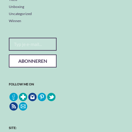
Unboxing
Uncategorized
Winnen
Typ je e-mail...
ABONNEREN
FOLLOW ME ON
SITE: