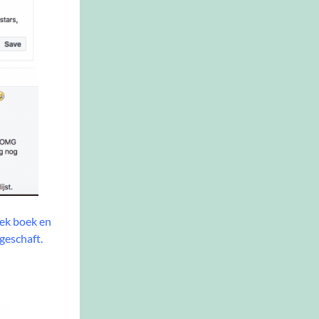
iek boek en
geschaft.