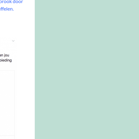
ybrook door
ffelen.