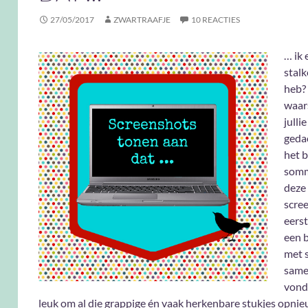
27/05/2017
ZWARTRAAFJE
10 REACTIES
… ik 
stalk
heb? 
waars
julli
gedac
het b
somm
deze
scre
eerst
een 
met 
same
vond 
leuk om al die grappige én vaak herkenbare stukjes opnieu