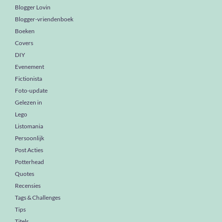
Blogger Lovin
Blogger-vriendenboek
Boeken
Covers
DIY
Evenement
Fictionista
Foto-update
Gelezen in
Lego
Listomania
Persoonlijk
Post Acties
Potterhead
Quotes
Recensies
Tags & Challenges
Tips
Titels