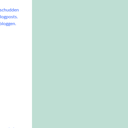
t schudden
blogposts.
 bloggen.