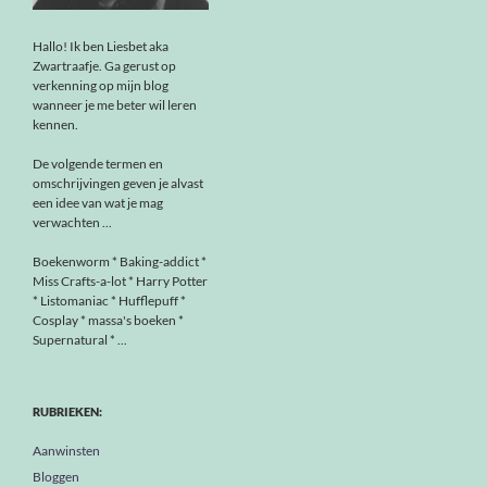
Hallo! Ik ben Liesbet aka
Zwartraafje. Ga gerust op
verkenning op mijn blog
wanneer je me beter wil leren
kennen.
De volgende termen en
omschrijvingen geven je alvast
een idee van wat je mag
verwachten ...
Boekenworm * Baking-addict *
Miss Crafts-a-lot * Harry Potter
* Listomaniac * Hufflepuff *
Cosplay * massa's boeken *
Supernatural * ...
RUBRIEKEN:
Aanwinsten
Bloggen