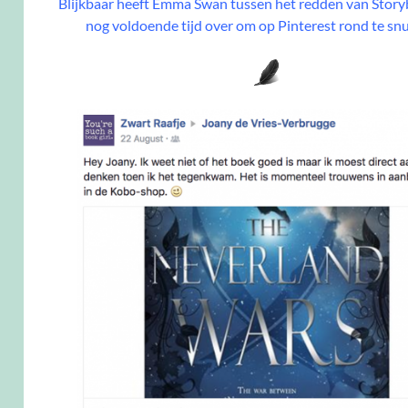
Blijkbaar heeft Emma Swan tussen het redden van Stor
nog voldoende tijd over om op Pinterest rond te snu