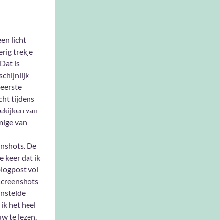
een licht
erig trekje
Dat is
chijnlijk
e eerste
ht tijdens
ekijken van
ige van
enshots. De
e keer dat ik
blogpost vol
screenshots
nstelde
ik het heel
w te lezen.