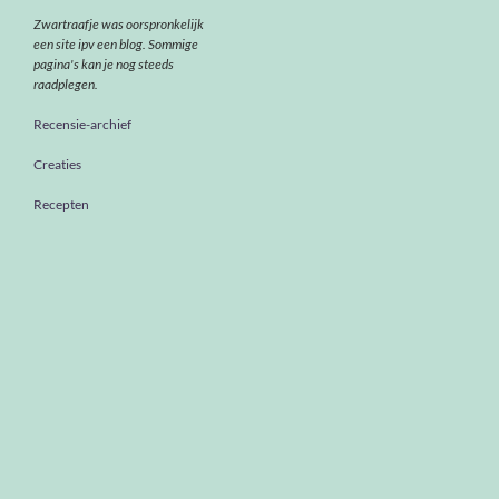
Zwartraafje was oorspronkelijk
een site ipv een blog. Sommige
pagina's kan je nog steeds
raadplegen.
Recensie-archief
Creaties
Recepten