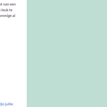
ot van een
k leuk te
ommige al
n jullie