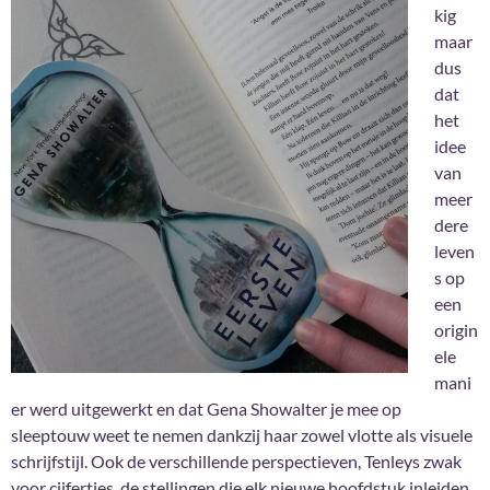
kig
maar
dus
dat
het
idee
van
meer
dere
leven
s op
een
origin
ele
mani
er werd uitgewerkt en dat Gena Showalter je mee op
sleeptouw weet te nemen dankzij haar zowel vlotte als visuele
schrijfstijl. Ook de verschillende perspectieven, Tenleys zwak
voor cijfertjes, de stellingen die elk nieuwe hoofdstuk inleiden,