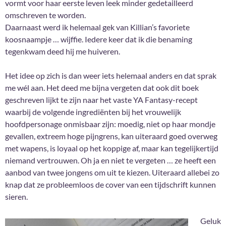
vormt voor haar eerste leven leek minder gedetailleerd
omschreven te worden.
Daarnaast werd ik helemaal gek van Killian’s favoriete
koosnaampje … wijffie. Iedere keer dat ik die benaming
tegenkwam deed hij me huiveren.
Het idee op zich is dan weer iets helemaal anders en dat sprak
me wél aan. Het deed me bijna vergeten dat ook dit boek
geschreven lijkt te zijn naar het vaste YA Fantasy-recept
waarbij de volgende ingrediënten bij het vrouwelijk
hoofdpersonage onmisbaar zijn: moedig, niet op haar mondje
gevallen, extreem hoge pijngrens, kan uiteraard goed overweg
met wapens, is loyaal op het koppige af, maar kan tegelijkertijd
niemand vertrouwen. Oh ja en niet te vergeten … ze heeft een
aanbod van twee jongens om uit te kiezen. Uiteraard allebei zo
knap dat ze probleemloos de cover van een tijdschrift kunnen
sieren.
Geluk