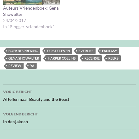
Auteurs Vriendenboek: Gena
Showalter
24/04/2017
In "Blogger-vriendenboek"
BOEKBESPREKING
EERSTE LEVEN
EVERLIFE
FANTASY
GENA SHOWALTER
HARPER COLLINS
RECENSIE
REEKS
REVIEW
YA
Bericht
VORIG BERICHT
navigatie
Aftellen naar Beauty and the Beast
VOLGEND BERICHT
In de sjakosh