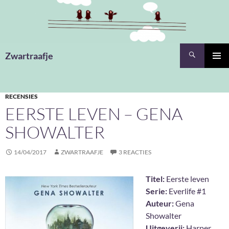
Ga
naar
de
inhoud
Zoeken
Zwartraafje
PRIMAI
MENU
RECENSIES
EERSTE LEVEN – GENA
SHOWALTER
14/04/2017
ZWARTRAAFJE
3 REACTIES
Titel:
Eerste leven
Serie:
Everlife #1
Auteur:
Gena
Showalter
Uitgeverij:
Harper