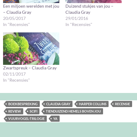
Een miljoen werelden met jou
Duizend stukjes van jou –
– Claudia Gray
Claudia Gray
20/05/2017
29/01/2016
In "Recensies"
In "Recensies"
Zwartspreuk – Claudia Gray
02/11/2017
In "Recensies"
BOEKBESPREKING
CLAUDIA GRAY
HARPER COLLINS
RECENSIE
REVIEW
SCIFI
TIENDUIZEND HEMELS BOVEN JOU
VUURVOGEL-TRILOGIE
YA