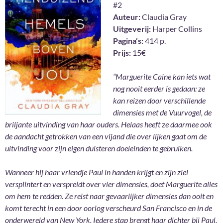
#2
Auteur:
Claudia Gray
Uitgeverij:
Harper Collins
Pagina’s:
414 p.
Prijs:
15€
“Marguerite Caine kan iets wat
nog nooit eerder is gedaan: ze
kan reizen door verschillende
dimensies met de Vuurvogel, de
briljante uitvinding van haar ouders. Helaas heeft ze daarmee ook
de aandacht getrokken van een vijand die over lijken gaat om de
uitvinding voor zijn eigen duisteren doeleinden te gebruiken.
Wanneer hij haar vriendje Paul in handen krijgt en zijn ziel
versplintert en verspreidt over vier dimensies, doet Marguerite alles
om hem te redden. Ze reist naar gevaarlijker dimensies dan ooit en
komt terecht in een door oorlog verscheurd San Francisco en in de
onderwereld van New York. Iedere stap brengt haar dichter bij Paul,