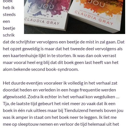
boek
heb ik
steeds
een
beetje
schrik
dat de schrijfster vervolgens een beetje de mist in zal gaan. Dat
het opzet geweldig is maar dat het tweede deel vervolgens als
een kaartenhuisje lijkt in te storten. Ik was dan ook verrast
maar vooral heel erg blij dat dit boek geen last heeft van het
alom bekende second book-syndroom.
Het duurde eventjes vooraleer ik volledig in het verhaal zat
doordat heden en verleden in een hoge frequentie werden
afgewisseld. Zodra ik echter in het verhaal kon wegduiken …
Tja, de laatste tijd gebeurt het niet meer zo vaak dat ik een
boek in één ruk uitlees maar bij Tienduizend hemels boven jou
was ik amper in staat om het boek neer te leggen. Ik liet me
mee op sleeptouw nemen en verloor de tijd helemaal uit het