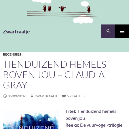
Ga
naar
de
inhoud
Zoeken
Zwartraafje
PRIMAI
MENU
RECENSIES
TIENDUIZEND HEMELS
BOVEN JOU – CLAUDIA
GRAY
06/09/2016
ZWARTRAAFJE
5 REACTIES
Titel:
Tienduizend hemels
boven jou
Reeks:
De vuurvogel-trilogie