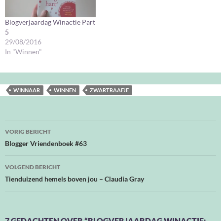
Blogverjaardag Winactie Part
5
29/08/2016
In "Winnen"
WINNAAR
WINNEN
ZWARTRAAFJE
Bericht
VORIG BERICHT
navigatie
Blogger Vriendenboek #63
VOLGEND BERICHT
Tienduizend hemels boven jou – Claudia Gray
7 GEDACHTEN OVER “BLOGVERJAARDAG WINACTIE: