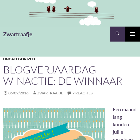
Ga
naar
de
inhoud
Zoeken
Zwartraafje
PRIMAI
MENU
UNCATEGORIZED
BLOGVERJAARDAG
WINACTIE: DE WINNAAR
05/09/2016
ZWARTRAAFJE
7 REACTIES
Een maand
lang
konden
jullie
meedoen