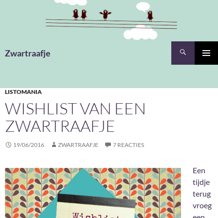
Ga
naar
de
inhoud
Zoeken
Zwartraafje
PRIMAI
MENU
LISTOMANIA
WISHLIST VAN EEN
ZWARTRAAFJE
19/06/2016
ZWARTRAAFJE
7 REACTIES
Een
tijdje
terug
vroeg
een