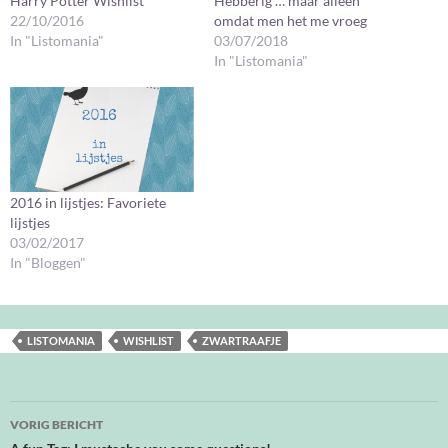
Harry Potter Wishlist
Hebberig … maar alleen
22/10/2016
omdat men het me vroeg
In "Listomania"
03/07/2018
In "Listomania"
2016 in lijstjes: Favoriete
lijstjes
03/02/2017
In "Bloggen"
LISTOMANIA
WISHLIST
ZWARTRAAFJE
Bericht
VORIG BERICHT