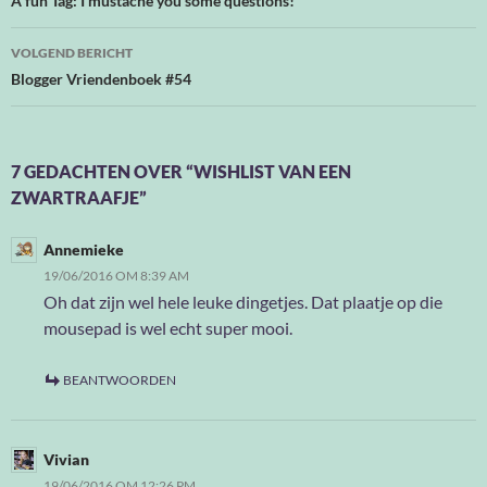
navigatie
A fun Tag: I mustache you some questions!
VOLGEND BERICHT
Blogger Vriendenboek #54
7 GEDACHTEN OVER “WISHLIST VAN EEN
ZWARTRAAFJE”
Annemieke
19/06/2016 OM 8:39 AM
Oh dat zijn wel hele leuke dingetjes. Dat plaatje op die
mousepad is wel echt super mooi.
BEANTWOORDEN
Vivian
19/06/2016 OM 12:26 PM