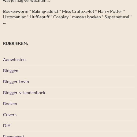
wat je mag verwachten ...
Boekenworm * Baking-addict * Miss Crafts-a-lot * Harry Potter *
Listomaniac * Hufflepuff * Cosplay * massa's boeken * Supernatural *
...
RUBRIEKEN:
Aanwinsten
Bloggen
Blogger Lovin
Blogger-vriendenboek
Boeken
Covers
DIY
Evenement