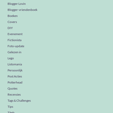
Blogger Lovin
Blogger-vriendenboek
Boeken
Covers
DIY
Evenement
Fictionista
Foto-update
Gelezen in
Lego
Listomania
Persoonlijk
Post Acties
Potterhead
Quotes
Recensies
Tags & Challenges
Tips
Titels