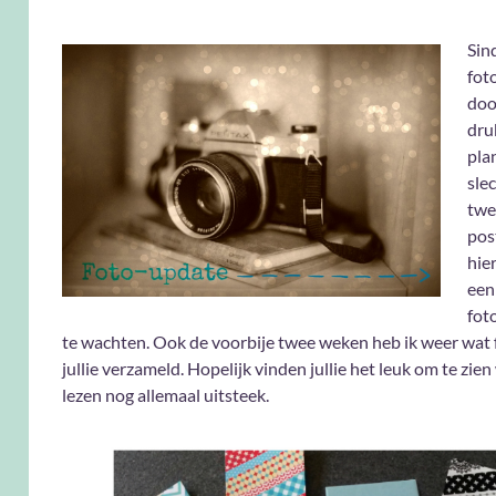
Sin
fot
doo
dru
pla
sle
twe
post
hie
een
foto
te wachten. Ook de voorbije twee weken heb ik weer wat 
jullie verzameld. Hopelijk vinden jullie het leuk om te zien
lezen nog allemaal uitsteek.