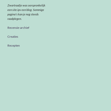
Zwartraafje was oorspronkelijk
een site ipv een blog. Sommige
pagina's kan je nog steeds
raadplegen.
Recensie-archief
Creaties
Recepten