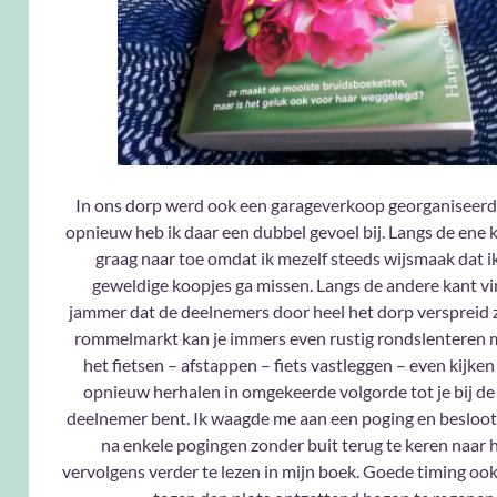
In ons dorp werd ook een garageverkoop georganiseerd.
opnieuw heb ik daar een dubbel gevoel bij. Langs de ene ka
graag naar toe omdat ik mezelf steeds wijsmaak dat i
geweldige koopjes ga missen. Langs de andere kant vi
jammer dat de deelnemers door heel het dorp verspreid z
rommelmarkt kan je immers even rustig rondslenteren m
het fietsen – afstappen – fiets vastleggen – even kijken 
opnieuw herhalen in omgekeerde volgorde tot je bij d
deelnemer bent. Ik waagde me aan een poging en besloot
na enkele pogingen zonder buit terug te keren naar 
vervolgens verder te lezen in mijn boek. Goede timing ook