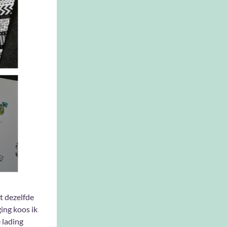
t dezelfde
ing koos ik
 lading