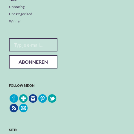
Unboxing
Uncategorized
Winnen
Typ je e-mail...
ABONNEREN
FOLLOW ME ON
SITE: