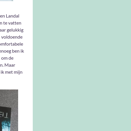
en Landal
n te vatten
aar gelukkig
n voldoende
comfortabele
enoeg ben ik
d om de
en. Maar
ik met mijn