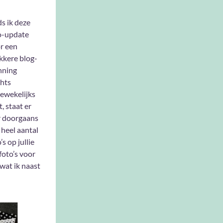
ds ik deze
o-update
r een
kkere blog-
nning
chts
ewekelijks
, staat er
r doorgaans
 heel aantal
’s op jullie
foto’s voor
 wat ik naast