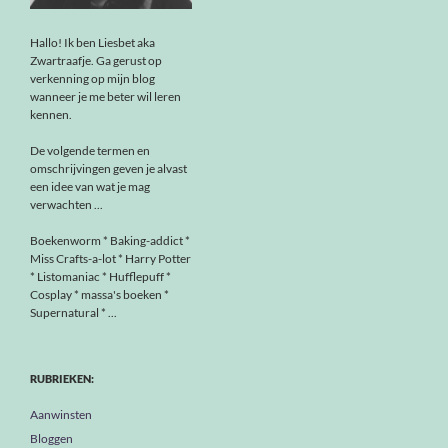
Hallo! Ik ben Liesbet aka
Zwartraafje. Ga gerust op
verkenning op mijn blog
wanneer je me beter wil leren
kennen.
De volgende termen en
omschrijvingen geven je alvast
een idee van wat je mag
verwachten ...
Boekenworm * Baking-addict *
Miss Crafts-a-lot * Harry Potter
* Listomaniac * Hufflepuff *
Cosplay * massa's boeken *
Supernatural * ...
RUBRIEKEN:
Aanwinsten
Bloggen