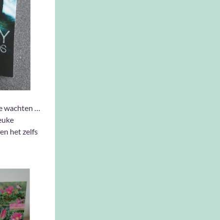
te wachten …
leuke
n het zelfs