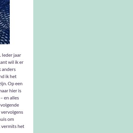
 Ieder jaar
nt wil ik er
k anders
nd ik het
ijn. Op een
aar hier is
– en alles
e volgende
 vervolgens
huis om
 vermits het