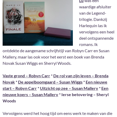
Lu
was een
waardige afsluiter
van de Legend-
trilogie. Dankzij
Harlequin las ik
vervolgens een heel
deel ontspannende
romans. Ik
ontdekte de aangename schrijfstijl van Robyn Carr en Susan
Mallery, maar las ook voor het eerst een boek van Brenda
Novak Susan Wiggs en Sherryl Woods.
Vaste grond – Robyn Carr
*
De rol van zijn leven – Brenda
Novak
*
De appelboomgaard – Susan Wiggs
*
Een nieuwe
start – Robyn Carr
*
Uitzicht op zee – Susan Mallery
*
Een
nieuwe koers – Susan Mallery
* Ierse betovering – Sheryl
Woods
Vervolgens werd het hoog tijd om eens werk te maken van die