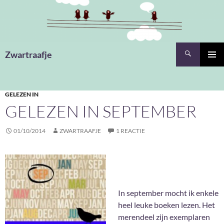
Ga
naar
de
inhoud
Zoeken
Zwartraafje
PRIMAI
MENU
GELEZEN IN
GELEZEN IN SEPTEMBER
01/10/2014
ZWARTRAAFJE
1 REACTIE
In september mocht ik enkele
heel leuke boeken lezen. Het
merendeel zijn exemplaren