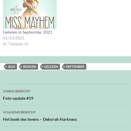
Gelezen in September 2021
01/10/2021
In "Gelezen in"
2014
BOEKEN
GELEZEN
SEPTEMBER
Bericht
VORIG BERICHT
navigatie
Foto-update #19
VOLGEND BERICHT
Het boek des levens – Deborah Harkness