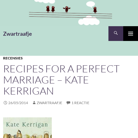
Ga
naar
de
inhoud
Zoeken
Zwartraafje
PRIMAI
MENU
RECENSIES
RECIPES FOR A PERFECT
MARRIAGE – KATE
KERRIGAN
26/05/2014
ZWARTRAAFJE
1 REACTIE