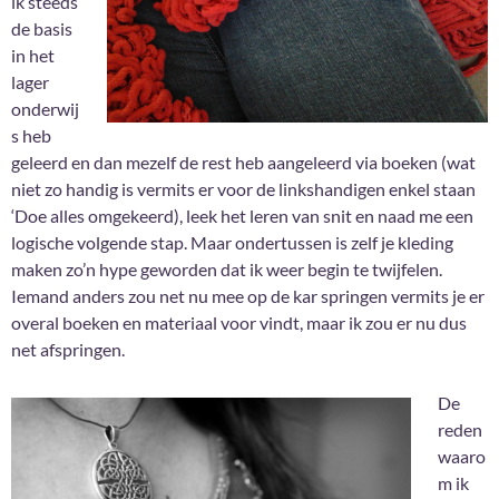
ik steeds
de basis
in het
lager
onderwij
s heb
geleerd en dan mezelf de rest heb aangeleerd via boeken (wat
niet zo handig is vermits er voor de linkshandigen enkel staan
‘Doe alles omgekeerd), leek het leren van snit en naad me een
logische volgende stap. Maar ondertussen is zelf je kleding
maken zo’n hype geworden dat ik weer begin te twijfelen.
Iemand anders zou net nu mee op de kar springen vermits je er
overal boeken en materiaal voor vindt, maar ik zou er nu dus
net afspringen.
De
reden
waaro
m ik