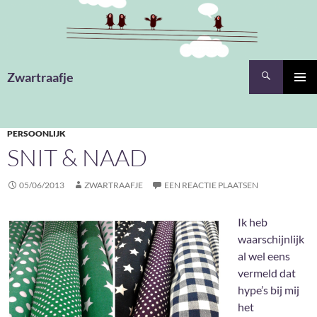
Ga
naar
de
inhoud
Zoeken
Zwartraafje
PRIMAI
MENU
PERSOONLIJK
SNIT & NAAD
05/06/2013
ZWARTRAAFJE
EEN REACTIE PLAATSEN
Ik heb
waarschijnlijk
al wel eens
vermeld dat
hype’s bij mij
het