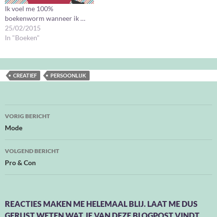
Ik voel me 100%
boekenworm wanneer ik …
25/02/2015
In "Boeken"
CREATIEF
PERSOONLIJK
Bericht
VORIG BERICHT
navigatie
Mode
VOLGEND BERICHT
Pro & Con
REACTIES MAKEN ME HELEMAAL BLIJ. LAAT ME DUS
GERUST WETEN WAT JE VAN DEZE BLOGPOST VINDT.