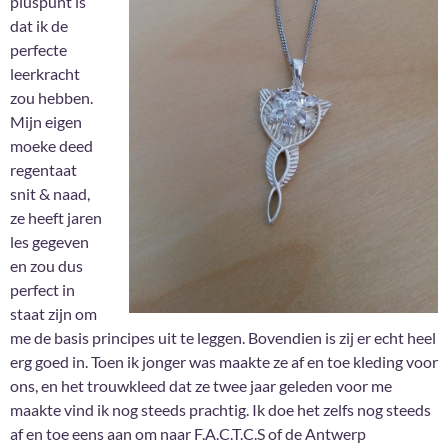
pluspunt is
dat ik de
perfecte
leerkracht
zou hebben.
Mijn eigen
moeke deed
regentaat
snit & naad,
ze heeft jaren
les gegeven
en zou dus
perfect in
staat zijn om
me de basis principes uit te leggen. Bovendien is zij er echt heel
erg goed in. Toen ik jonger was maakte ze af en toe kleding voor
ons, en het trouwkleed dat ze twee jaar geleden voor me
maakte vind ik nog steeds prachtig. Ik doe het zelfs nog steeds
af en toe eens aan om naar F.A.C.T.C.S of de Antwerp