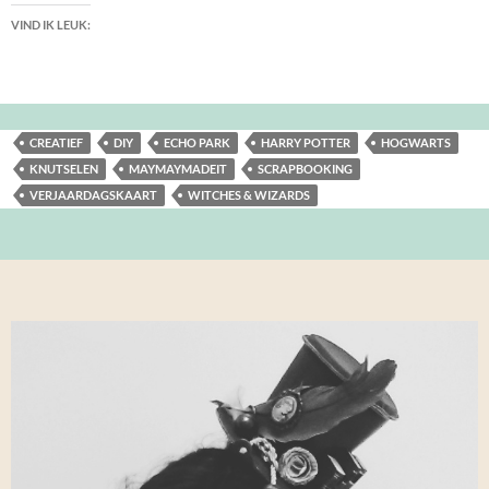
VIND IK LEUK:
CREATIEF
DIY
ECHO PARK
HARRY POTTER
HOGWARTS
KNUTSELEN
MAYMAYMADEIT
SCRAPBOOKING
VERJAARDAGSKAART
WITCHES & WIZARDS