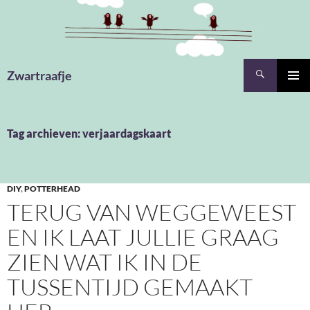
Ga
naar
de
inhoud
Zoeken
Zwartraafje
PRIMAI
MENU
Tag archieven: verjaardagskaart
DIY
,
POTTERHEAD
TERUG VAN WEGGEWEEST
EN IK LAAT JULLIE GRAAG
ZIEN WAT IK IN DE
TUSSENTIJD GEMAAKT