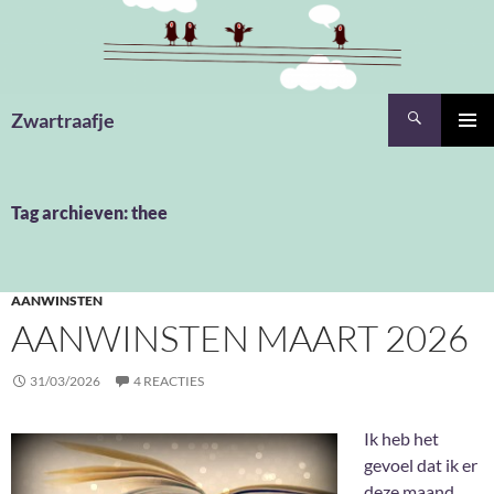
Ga
naar
de
inhoud
Zoeken
Zwartraafje
PRIMAI
MENU
Tag archieven: thee
AANWINSTEN
AANWINSTEN MAART 2026
31/03/2026
4 REACTIES
Ik heb het
gevoel dat ik er
deze maand