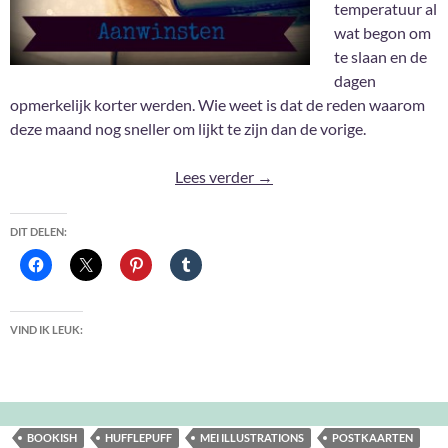
temperatuur al
wat begon om
te slaan en de
dagen
opmerkelijk korter werden. Wie weet is dat de reden waarom
deze maand nog sneller om lijkt te zijn dan de vorige.
Aanwinsten September 202
Lees verder
→
DIT DELEN:
VIND IK LEUK:
BOOKISH
HUFFLEPUFF
MEI ILLUSTRATIONS
POSTKAARTEN