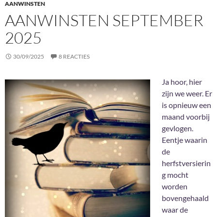
AANWINSTEN
AANWINSTEN SEPTEMBER
2025
30/09/2025
8 REACTIES
Ja hoor, hier
zijn we weer. Er
is opnieuw een
maand voorbij
gevlogen.
Eentje waarin
de
herfstversierin
g mocht
worden
bovengehaald
waar de