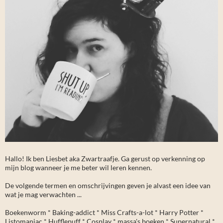
Hallo! Ik ben Liesbet aka Zwartraafje. Ga gerust op verkenning op
mijn blog wanneer je me beter wil leren kennen.
De volgende termen en omschrijvingen geven je alvast een idee van
wat je mag verwachten ...
Boekenworm * Baking-addict * Miss Crafts-a-lot * Harry Potter *
Listomaniac * Hufflepuff * Cosplay * massa's boeken * Supernatural *