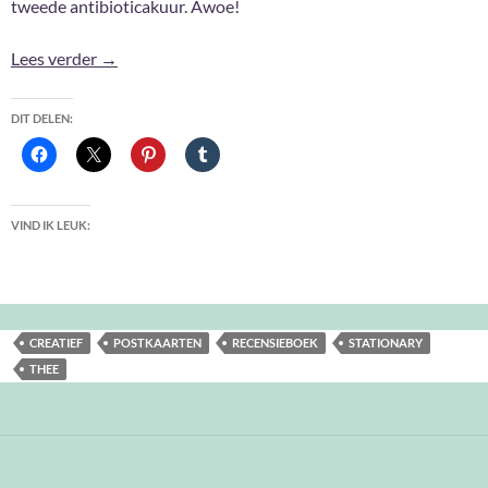
tweede antibioticakuur. Awoe!
Aanwinsten Maart 2026
Lees verder
→
DIT DELEN:
VIND IK LEUK:
CREATIEF
POSTKAARTEN
RECENSIEBOEK
STATIONARY
THEE