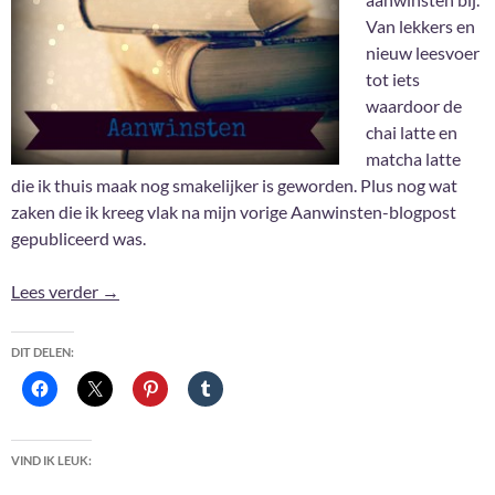
Van lekkers en
nieuw leesvoer
tot iets
waardoor de
chai latte en
matcha latte
die ik thuis maak nog smakelijker is geworden. Plus nog wat
zaken die ik kreeg vlak na mijn vorige Aanwinsten-blogpost
gepubliceerd was.
Aanwinsten Mei 2025
Lees verder
→
DIT DELEN:
VIND IK LEUK: