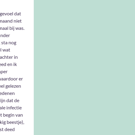
 gevoel dat
 maand niet
maal bij was.
inder
k sta nog
l wat
achter in
eed en ik
mper
waardoor er
eel gelezen
redenen
ijn dat de
ale infectie
t begin van
ig beestje),
fst deed