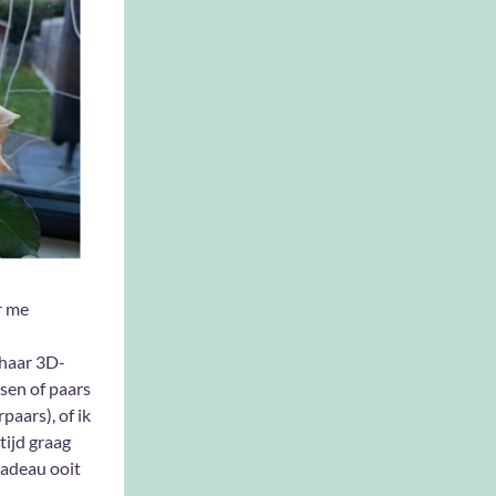
r me
 haar 3D-
sen of paars
paars), of ik
tijd graag
cadeau ooit