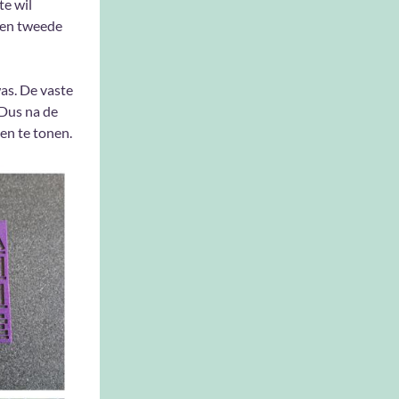
te wil
 een tweede
as. De vaste
 Dus na de
en te tonen.