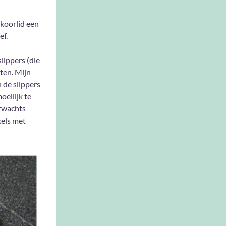
 koorlid een
ef.
lippers (die
sten. Mijn
 de slippers
oeilijk te
erwachts
kels met