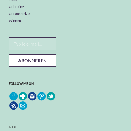
Unboxing
Uncategorized
Winnen
Typ je e-mail...
ABONNEREN
FOLLOW ME ON
SITE: