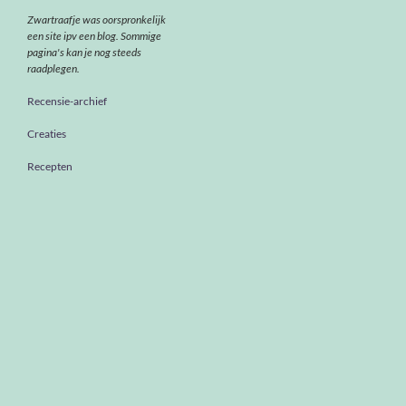
Zwartraafje was oorspronkelijk
een site ipv een blog. Sommige
pagina's kan je nog steeds
raadplegen.
Recensie-archief
Creaties
Recepten