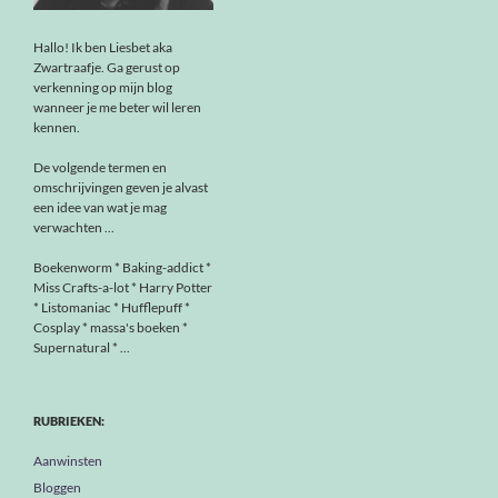
Hallo! Ik ben Liesbet aka
Zwartraafje. Ga gerust op
verkenning op mijn blog
wanneer je me beter wil leren
kennen.
De volgende termen en
omschrijvingen geven je alvast
een idee van wat je mag
verwachten ...
Boekenworm * Baking-addict *
Miss Crafts-a-lot * Harry Potter
* Listomaniac * Hufflepuff *
Cosplay * massa's boeken *
Supernatural * ...
RUBRIEKEN:
Aanwinsten
Bloggen