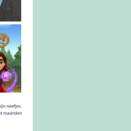
jn neefjes.
cht maanden