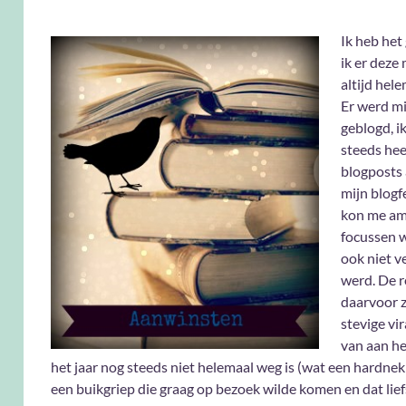
Ik heb het
ik er deze
altijd hele
Er werd m
geblogd, i
steeds hee
blogposts 
mijn blogf
kon me a
focussen 
ook niet v
werd. De 
daarvoor z
stevige vir
van aan he
het jaar nog steeds niet helemaal weg is (wat een hardnekk
een buikgriep die graag op bezoek wilde komen en dat lie