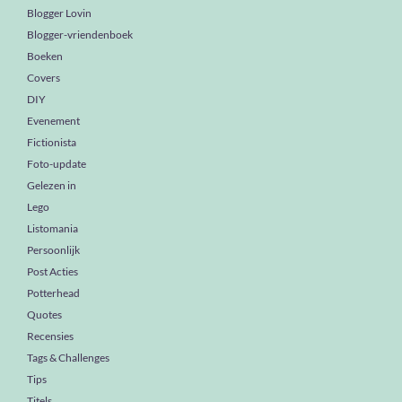
Blogger Lovin
Blogger-vriendenboek
Boeken
Covers
DIY
Evenement
Fictionista
Foto-update
Gelezen in
Lego
Listomania
Persoonlijk
Post Acties
Potterhead
Quotes
Recensies
Tags & Challenges
Tips
Titels