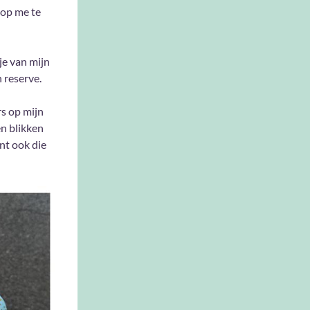
 op me te
je van mijn
 reserve.
rs op mijn
en blikken
nt ook die