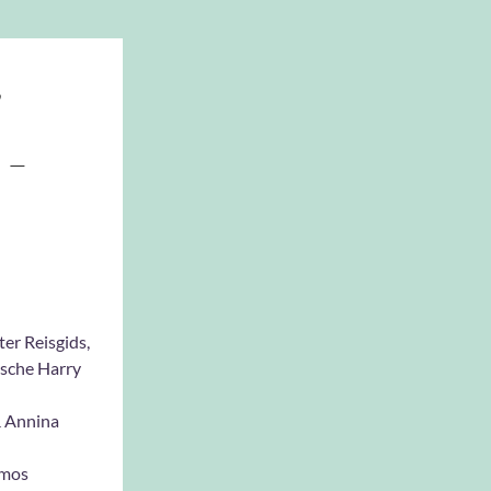
,
 –
er Reisgids,
sche Harry
 Annina
mos