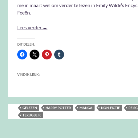
me in maart wel om verder te lezen in Emily Wilde’s Encyc
Feeën.
Gelezen in Februari 2025
Lees verder
→
DIT DELEN:
VIND IK LEUK:
GELEZEN
HARRY POTTER
MANGA
NON-FICTIE
REISG
TERUGBLIK