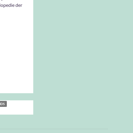
lopedie der
IDS