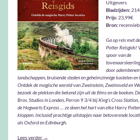
Uitgevers
Bladzijden:
214
Prijs:
23,99€
Bron:
recensie
Ga op reis met d
Potter Reisgids! 
spoor van de
tovenaarsleerlin
door adembene
landschappen, bruisende steden en geheimzinnige kastelen en 
Ontdek de magische wereld van Zweinstein, Zweinsveld en W
bezoek de plekken die bekend zijn uit de films en de boeken. 
Bros. Studios in Londen, Perron 9 3/4 bij King’s Cross Station, 
de Hogwarts Express … ze doen het hart van elke Harry Potter
kloppen. Inclusief prachtige uitstapjes naar betoverende locati
als Oxford en Edinburgh.
Harry Potter Reisgids, ontdek de magische Ha
Lees verder
→