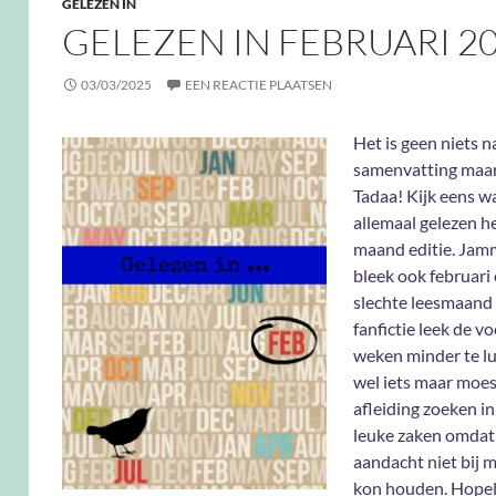
GELEZEN IN
GELEZEN IN FEBRUARI 2
03/03/2025
EEN REACTIE PLAATSEN
Het is geen niets 
samenvatting maar
Tadaa! Kijk eens wa
allemaal gelezen h
maand editie. Jam
bleek ook februari 
slechte leesmaand t
fanfictie leek de vo
weken minder te lu
wel iets maar moes
afleiding zoeken i
leuke zaken omdat 
aandacht niet bij m
kon houden. Hopeli