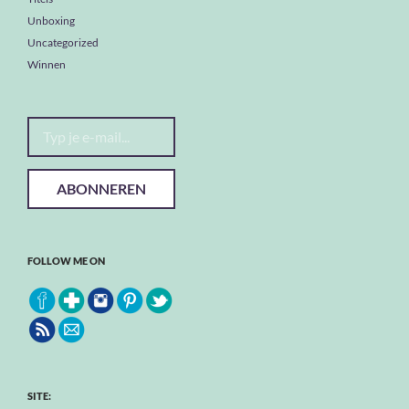
Unboxing
Uncategorized
Winnen
Typ je e-mail...
ABONNEREN
FOLLOW ME ON
SITE: