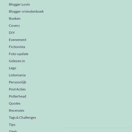
Blogger Lovin
Blogger-vriendenboek
Boeken
Covers
DIY
Evenement
Fictionista
Foto-update
Gelezen in
Lego
Listomania
Persoonlijk
Post Acties
Potterhead
Quotes
Recensies
Tags & Challenges
Tips
Titels