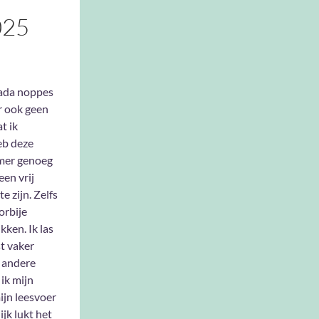
025
nada noppes
 ook geen
t ik
eb deze
mer genoeg
een vrij
e zijn. Zelfs
orbije
kken. Ik las
t vaker
n andere
ik mijn
ijn leesvoer
jk lukt het