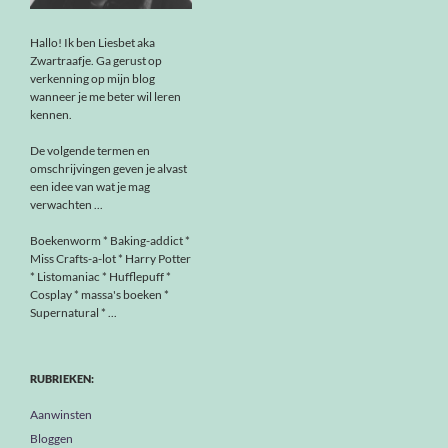
Hallo! Ik ben Liesbet aka
Zwartraafje. Ga gerust op
verkenning op mijn blog
wanneer je me beter wil leren
kennen.
De volgende termen en
omschrijvingen geven je alvast
een idee van wat je mag
verwachten ...
Boekenworm * Baking-addict *
Miss Crafts-a-lot * Harry Potter
* Listomaniac * Hufflepuff *
Cosplay * massa's boeken *
Supernatural * ...
RUBRIEKEN:
Aanwinsten
Bloggen