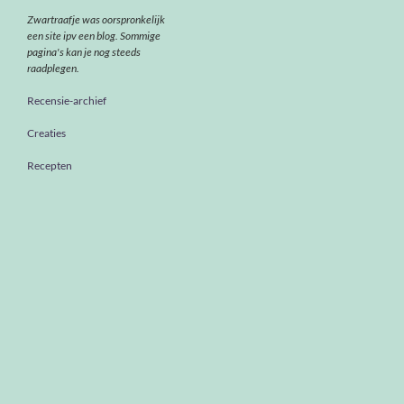
Zwartraafje was oorspronkelijk
een site ipv een blog. Sommige
pagina's kan je nog steeds
raadplegen.
Recensie-archief
Creaties
Recepten