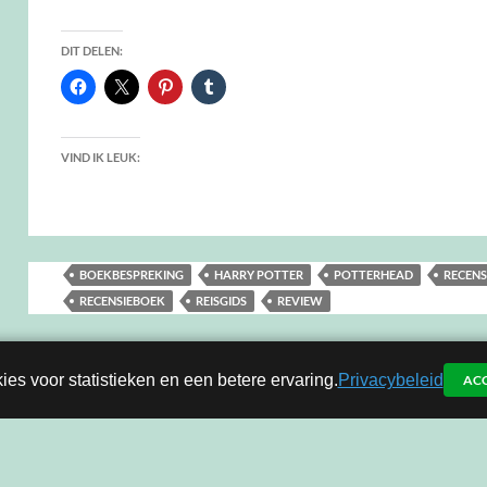
DIT DELEN:
VIND IK LEUK:
BOEKBESPREKING
HARRY POTTER
POTTERHEAD
RECENS
RECENSIEBOEK
REISGIDS
REVIEW
ies voor statistieken en een betere ervaring.
Privacybeleid
AC