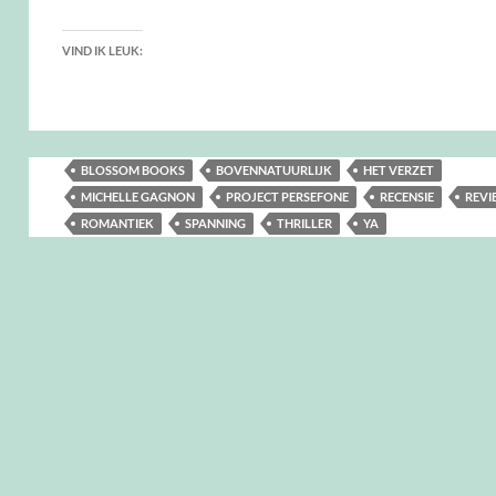
VIND IK LEUK:
BLOSSOM BOOKS
BOVENNATUURLIJK
HET VERZET
MICHELLE GAGNON
PROJECT PERSEFONE
RECENSIE
REVI
ROMANTIEK
SPANNING
THRILLER
YA