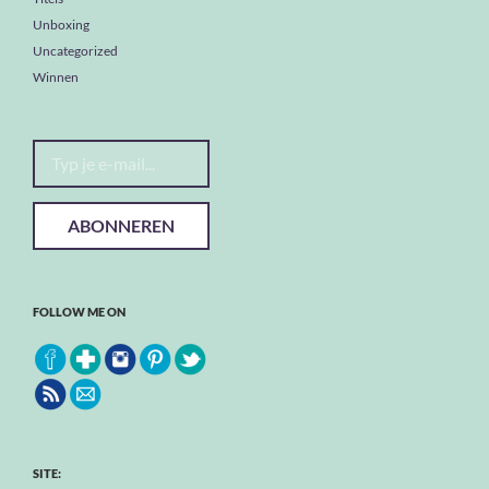
Unboxing
Uncategorized
Winnen
Typ je e-mail...
ABONNEREN
FOLLOW ME ON
SITE: