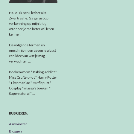
Hallo! Ik ben Liesbet aka
Zwartraafje. Ga gerust op
verkenning op mijn blog
wanneer je me beter wil leren
kennen.
De volgende termen en
omschrijvingen geven je alvast
een idee van wat je mag
verwachten ...
Boekenworm * Baking-addict *
Miss Crafts-a-lot * Harry Potter
* Listomaniac * Hufflepuff *
Cosplay * massa's boeken *
Supernatural * ...
RUBRIEKEN:
Aanwinsten
Bloggen