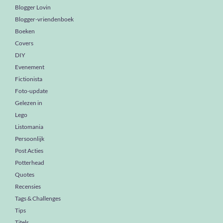
Blogger Lovin
Blogger-vriendenboek
Boeken
Covers
DIY
Evenement
Fictionista
Foto-update
Gelezen in
Lego
Listomania
Persoonlijk
Post Acties
Potterhead
Quotes
Recensies
Tags & Challenges
Tips
Titels