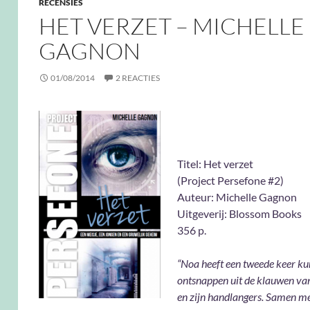
RECENSIES
HET VERZET – MICHELLE
GAGNON
01/08/2014
2 REACTIES
Titel: Het v
(Project Persefone #2)
Auteur: Michelle Gagnon
Uitgeverij: Blossom Books
356 p.
“Noa heeft een tweede keer k
ontsnappen uit de klauwen v
en zijn handlangers. Samen m