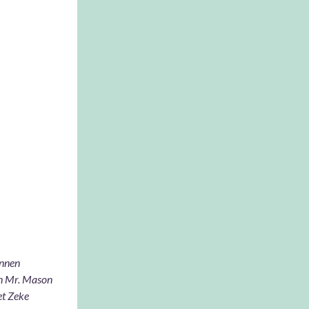
erzet
unnen
an Mr. Mason
et Zeke