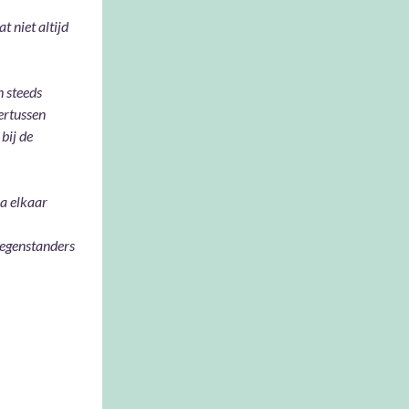
t niet altijd
h steeds
ertussen
bij de
oa elkaar
 tegenstanders