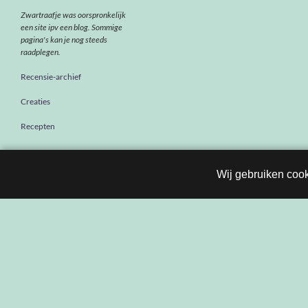
Zwartraafje was oorspronkelijk
een site ipv een blog. Sommige
pagina's kan je nog steeds
raadplegen.
Recensie-archief
Creaties
Recepten
Wij gebruiken cook