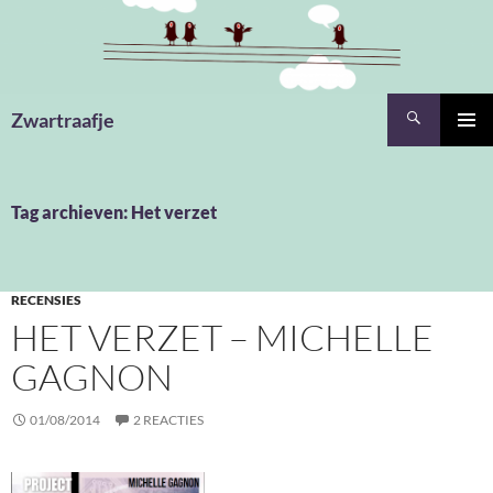
Ga
naar
de
inhoud
Zoeken
Zwartraafje
PRIMAI
MENU
Tag archieven: Het verzet
RECENSIES
HET VERZET – MICHELLE
GAGNON
01/08/2014
2 REACTIES