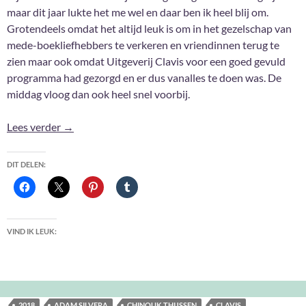
maar dit jaar lukte het me wel en daar ben ik heel blij om.
Grotendeels omdat het altijd leuk is om in het gezelschap van
mede-boekliefhebbers te verkeren en vriendinnen terug te
zien maar ook omdat Uitgeverij Clavis voor een goed gevuld
programma had gezorgd en er dus vanalles te doen was. De
middag vloog dan ook heel snel voorbij.
Clavis Book Café 2018 én wat ik er van vond
Lees verder
→
DIT DELEN:
VIND IK LEUK:
2018
ADAM SILVERA
CHINOUK THIJSSEN
CLAVIS