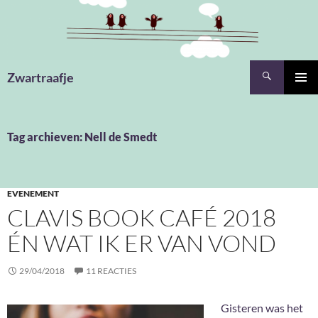
Ga
naar
de
inhoud
Zoeken
Zwartraafje
PRIMAI
MENU
Tag archieven: Nell de Smedt
EVENEMENT
CLAVIS BOOK CAFÉ 2018
ÉN WAT IK ER VAN VOND
29/04/2018
11 REACTIES
Gisteren was het