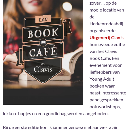
zover … op de
mooie locatie van
de
Herkenrodeabdij
organiseerde
Uitgeverij Clavis
hun tweede editie
van het Clavis
Book Café. Een
evenement voor
liefhebbers van
Young Adult
boeken waar
naast interessante
panelgesprekken
ook workshops,
lekkere hapjes en een goodiebag werden aangeboden.
Bij de eerste editie kon ik jammer genoeg niet aanwezig zijn